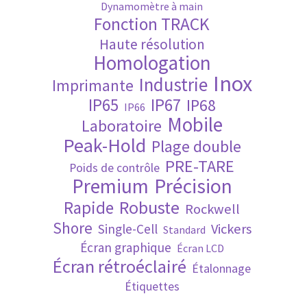
Dynamomètre à main
Fonction TRACK
Validation de la commande
Haute résolution
Homologation
Inox
Industrie
Imprimante
IP65
IP67
IP68
IP66
Mobile
Laboratoire
Peak-Hold
Plage double
PRE-TARE
Poids de contrôle
Premium
Précision
Robuste
Rapide
Rockwell
Shore
Vickers
Single-Cell
Standard
Écran graphique
Écran LCD
Écran rétroéclairé
Étalonnage
Étiquettes