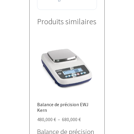
Produits similaires
Balance de précision EWJ
Kern
Plage
480,000
€
–
680,000
€
de
Balance de précision
prix :