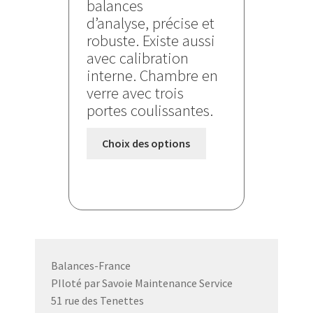
balances
810,000 €
d’analyse, précise et
à
robuste. Existe aussi
1070,000 €
avec calibration
interne. Chambre en
verre avec trois
portes coulissantes.
Ce
Choix des options
produit
a
plusieurs
variations.
Les
options
peuvent
Balances-France
être
PIloté par Savoie Maintenance Service
choisies
51 rue des Tenettes
sur