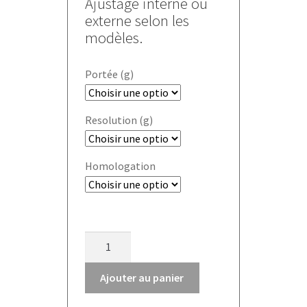
Ajustage interne ou
externe selon les
modèles.
Portée (g)
Resolution (g)
Homologation
quantité
de
Balance
Ajouter au panier
de