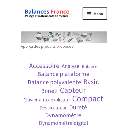
Aller
Aller
Menu
à
au
la
contenu
Accueil
navigation
Mon compte
Aperçu des produits proposés
Panier
Accessoire
Analyse
Balance
Politique de confidentialité
Balance plateforme
Basic
Balance polyvalente
Politique en matière de remboursements et
Capteur
Brinell
de retours
Compact
Clavier auto-explicatif
Dureté
Dessiccateur
Recherche avancée
Dynamomètre
Dynamomètre digital
Technique