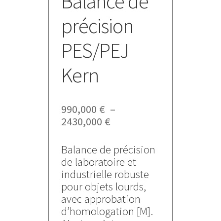
Balance de
précision
PES/PEJ
Kern
990,000
€
–
Plage
2430,000
€
de
prix :
Balance de précision
990,000 €
de laboratoire et
à
industrielle robuste
2430,000 €
pour objets lourds,
avec approbation
d’homologation [M].