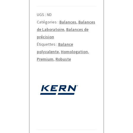
précision
PES/PEJ
UGS :
ND
Kern
Catégories :
Balances
,
Balances
de Laboratoire
,
Balances de
précision
Étiquettes :
Balance
polyvalente
,
Homologation
,
Premium
,
Robuste