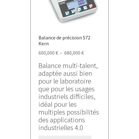
choisies
sur
la
page
du
Balance de précision 572
produit
Kern
Plage
600,000
€
–
680,000
€
de
Balance multi-talent,
prix :
adaptée aussi bien
600,000 €
pour le laboratoire
à
que pour les usages
680,000 €
industriels difficiles,
idéal pour les
multiples possibilités
des applications
industrielles 4.0
Ce