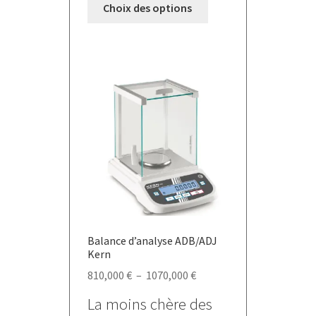
Choix des options
produit
a
plusieurs
variations.
Les
options
peuvent
être
choisies
sur
la
page
du
Balance d’analyse ADB/ADJ
produit
Kern
Plage
810,000
€
–
1070,000
€
de
La moins chère des
prix :