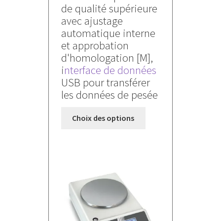
de qualité supérieure
480,000 €
avec ajustage
à
automatique interne
680,000 €
et approbation
d'homologation [M],
i
nterface de données
USB pour transférer
les données de pesée
Ce
Choix des options
produit
a
plusieurs
variations.
Les
options
peuvent
être