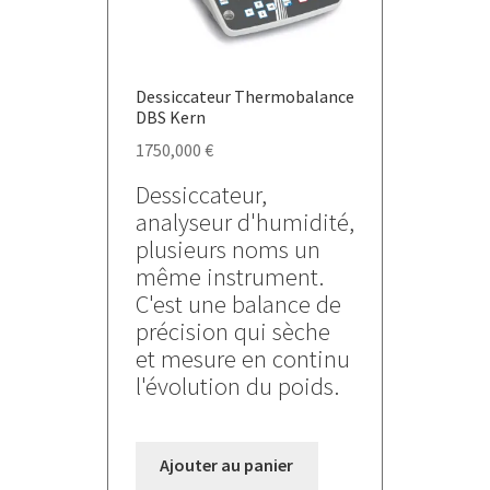
la
page
du
Dessiccateur Thermobalance
produit
DBS Kern
1750,000
€
Dessiccateur,
analyseur d'humidité,
plusieurs noms un
même instrument.
C'est une balance de
précision qui sèche
et mesure en continu
l'évolution du poids.
Ajouter au panier