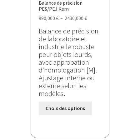
Balance de précision
produit
PES/PEJ Kern
Plage
990,000
€
–
2430,000
€
de
Balance de précision
prix :
de laboratoire et
990,000 €
industrielle robuste
à
pour objets lourds,
2430,000 €
avec approbation
d'homologation [M].
Ajustage interne ou
externe selon les
modèles.
Ce
Choix des options
produit
a
plusieurs
variations.