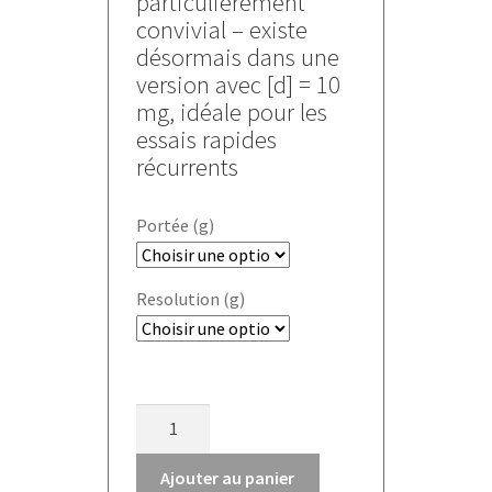
particulièrement
à
convivial – existe
1290,000 €
désormais dans une
version avec [d] = 10
mg, idéale pour les
essais rapides
récurrents
Portée (g)
Resolution (g)
quantité
de
Dessiccateur
Ajouter au panier