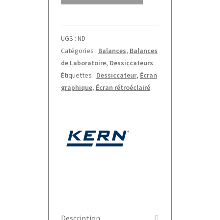
thermobalance
halogène
DAB
UGS :
ND
Kern
Catégories :
Balances
,
Balances
de Laboratoire
,
Dessiccateurs
Étiquettes :
Dessiccateur
,
Écran
graphique
,
Écran rétroéclairé
Description