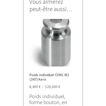
Vous aimerez
peut-être aussi…
Poids individuel OIML M1
(347) Kern
Plage
8,400
€
–
520,000
€
de
Poids individuel,
prix :
forme bouton, en
8,400 €