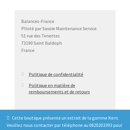
Les
options
peuvent
Balances-France
être
PIloté par Savoie Maintenance Service
choisies
51 rue des Tenettes
sur
73190 Saint Baldoph
la
France
page
du
produit
Politique de confidentialité
Politique en matière de
remboursements et de retours
Cette boutique présente un extrait de la gamme Kern.
Veuillez nous contacter par téléphone au 0820203393 pour
© Balances France 2026