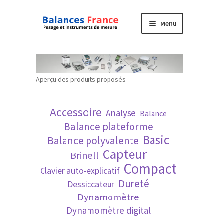
Aller
Aller
Menu
à
au
la
contenu
Accueil
navigation
Mon compte
Aperçu des produits proposés
Panier
Accessoire
Analyse
Balance
Politique de confidentialité
Balance plateforme
Basic
Balance polyvalente
Politique en matière de remboursements et
Capteur
Brinell
de retours
Compact
Clavier auto-explicatif
Dureté
Dessiccateur
Recherche avancée
Dynamomètre
Dynamomètre digital
Technique