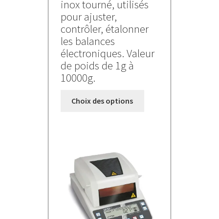
inox tourné, utilisés
à
pour ajuster,
520,000 €
contrôler, étalonner
les balances
électroniques. Valeur
de poids de 1g à
10000g.
Ce
Choix des options
produit
a
plusieurs
variations.
Les
options
peuvent
être
choisies
sur