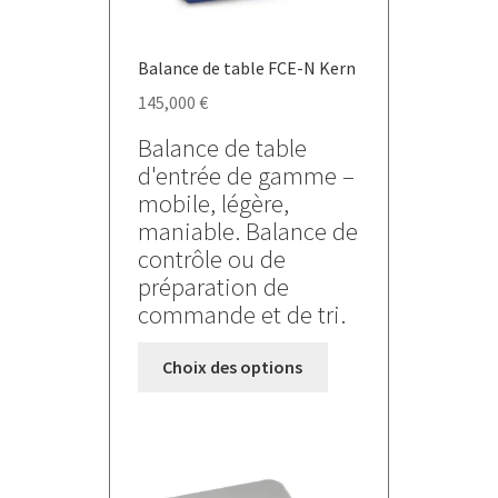
Balance de table FCE-N Kern
145,000
€
Balance de table
d'entrée de gamme –
mobile, légère,
maniable. Balance de
contrôle ou de
préparation de
commande et de tri.
Ce
Choix des options
produit
a
plusieurs
variations.
Les