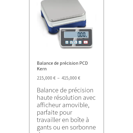
options
peuvent
être
choisies
sur
la
page
du
Balance de précision PCD
produit
Kern
Plage
215,000
€
–
415,000
€
de
Balance de précision
prix :
haute résolution avec
215,000 €
afficheur amovible,
à
parfaite pour
415,000 €
travailler en boîte à
gants ou en sorbonne