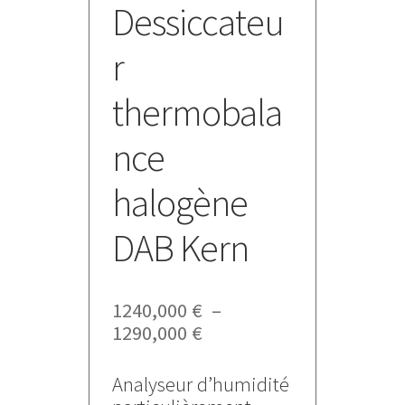
Dessiccateu
r
thermobala
nce
halogène
DAB Kern
1240,000
€
–
Plage
1290,000
€
de
prix :
Analyseur d’humidité
1240,000 €