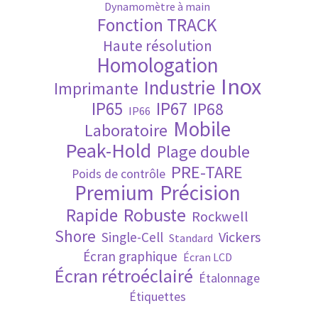
Dynamomètre à main
Fonction TRACK
Validation de la commande
Haute résolution
Homologation
Inox
Industrie
Imprimante
IP65
IP67
IP68
IP66
Mobile
Laboratoire
Peak-Hold
Plage double
PRE-TARE
Poids de contrôle
Premium
Précision
Robuste
Rapide
Rockwell
Shore
Vickers
Single-Cell
Standard
Écran graphique
Écran LCD
Écran rétroéclairé
Étalonnage
Étiquettes