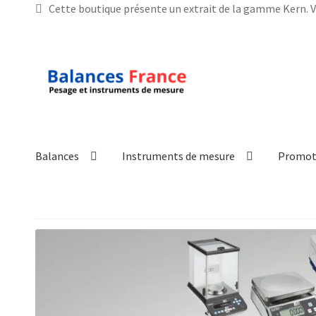
Cette boutique présente un extrait de la gamme Kern. V
Aller
Aller
à
au
la
contenu
navigation
Balances
Instruments de mesure
Promot
Accueil
Mon compte
Panier
Politique de confidentialité
Pol
Technique
Validation de la commande