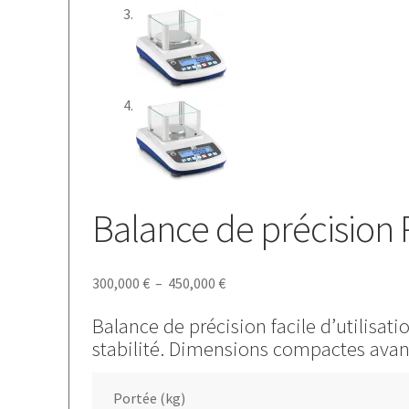
Balance de précision
Plage
300,000
€
–
450,000
€
de
Balance de précision facile d’utilisat
prix :
stabilité. Dimensions compactes avan
300,000 €
à
450,000 €
Portée (kg)