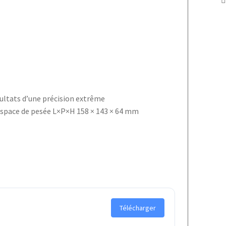
ésultats d’une précision extrême
Espace de pesée L×P×H 158 × 143 × 64 mm
Télécharger