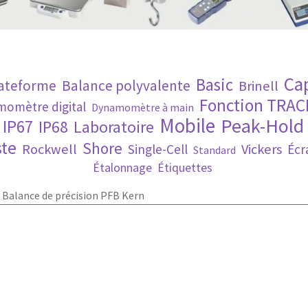
Ca
Basic
lateforme
Balance polyvalente
Brinell
Fonction TRAC
omètre digital
Dynamomètre à main
Mobile
Peak-Hold
IP67
IP68
Laboratoire
te
Shore
Rockwell
Vickers
Single-Cell
Écr
Standard
Étalonnage
Étiquettes
»
Balance de précision PFB Kern