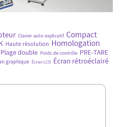
Compact
pteur
Clavier auto-explicatif
Homologation
K
Haute résolution
PRE-TARE
Plage double
Poids de contrôle
Écran rétroéclairé
an graphique
Écran LCD