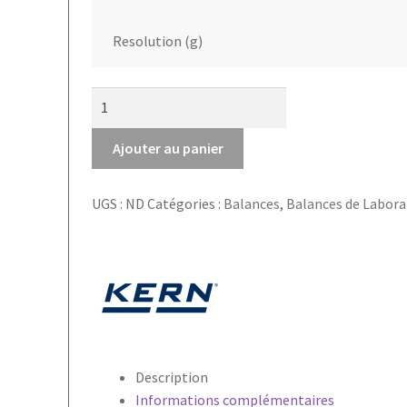
Resolution (g)
quantité
de
Balance
Ajouter au panier
de
précision
UGS :
ND
Catégories :
Balances
,
Balances de Labora
PFB
Kern
Description
Informations complémentaires