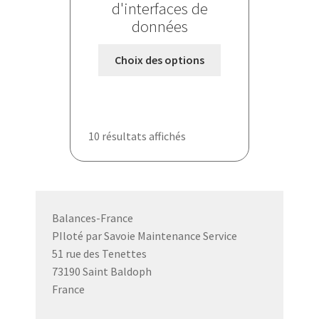
d'interfaces de
données
Ce
Choix des options
produit
a
plusieurs
variations.
10 résultats affichés
Les
options
peuvent
être
choisies
Balances-France
sur
PIloté par Savoie Maintenance Service
la
51 rue des Tenettes
page
73190 Saint Baldoph
du
France
produit