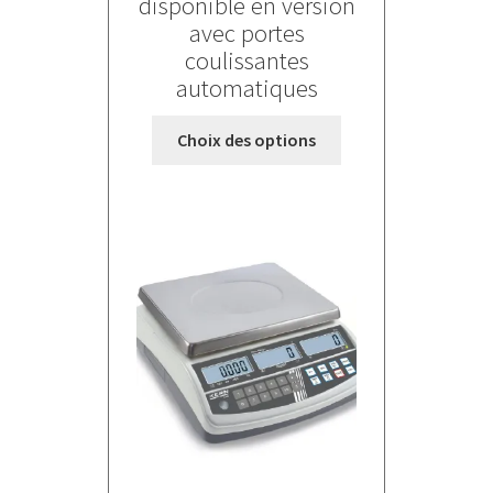
disponible en version
avec portes
coulissantes
automatiques
Ce
Choix des options
produit
a
plusieurs
variations.
Les
options
peuvent
être
choisies
sur
la
page
du