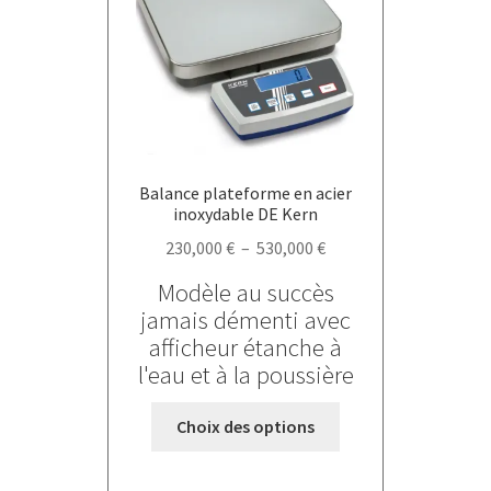
peuvent
être
choisies
sur
la
page
du
Balance plateforme en acier
produit
inoxydable DE Kern
Plage
230,000
€
–
530,000
€
de
Modèle au succès
prix :
jamais démenti avec
230,000 €
afficheur étanche à
à
l'eau et à la poussière
530,000 €
Ce
Choix des options
produit
a