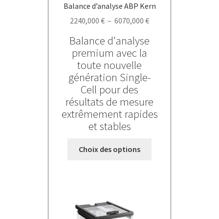
Balance d’analyse ABP Kern
Plage
2240,000
€
–
6070,000
€
de
Balance d'analyse
prix :
premium avec la
2240,000 €
toute nouvelle
à
génération Single-
6070,000 €
Cell pour des
résultats de mesure
extrêmement rapides
et stables
Ce
Choix des options
produit
a
plusieurs
variations.
Les
options