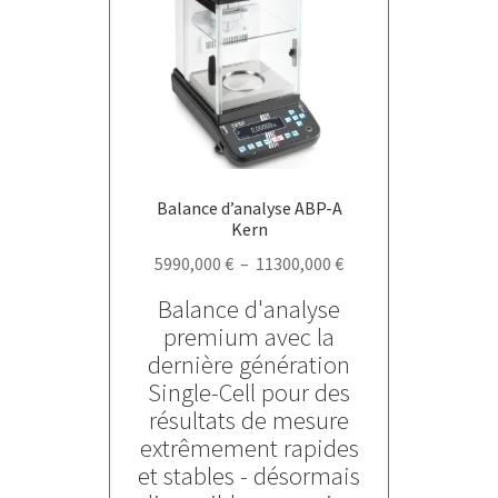
peuvent
être
choisies
sur
la
page
du
Balance d’analyse ABP-A
produit
Kern
Plage
5990,000
€
–
11300,000
€
de
Balance d'analyse
prix :
premium avec la
5990,000 €
dernière génération
à
Single-Cell pour des
11300,000 €
résultats de mesure
extrêmement rapides
et stables - désormais