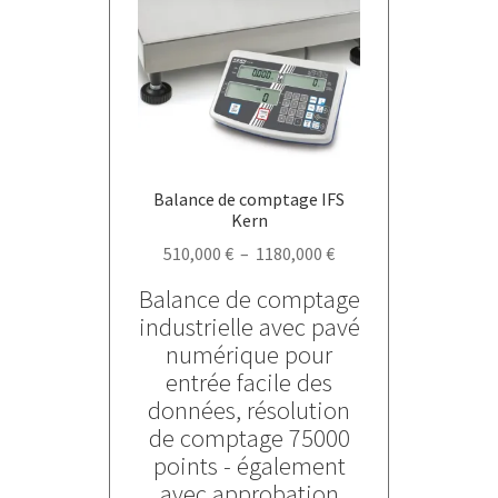
peuvent
être
choisies
sur
la
page
du
Balance de comptage IFS
produit
Kern
Plage
510,000
€
–
1180,000
€
de
Balance de comptage
prix :
industrielle avec pavé
510,000 €
numérique pour
à
entrée facile des
1180,000 €
données, résolution
de comptage 75000
points - également
avec approbation