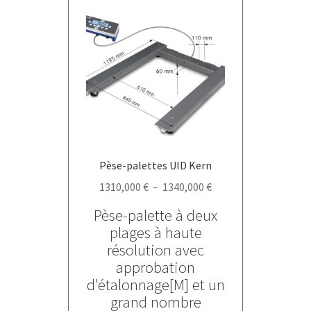
Les
options
peuvent
être
choisies
sur
la
page
du
Pèse-palettes UID Kern
produit
Plage
1310,000
€
–
1340,000
€
de
Pèse-palette à deux
prix :
plages à haute
1310,000 €
résolution avec
à
approbation
1340,000 €
d'étalonnage[M] et un
grand nombre