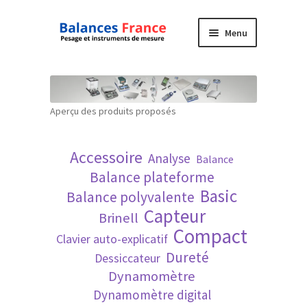
Aller
Aller
Menu
à
au
la
contenu
Accueil
navigation
Mon compte
Aperçu des produits proposés
Panier
Accessoire
Analyse
Balance
Politique de confidentialité
Balance plateforme
Basic
Balance polyvalente
Politique en matière de remboursements et
Capteur
Brinell
de retours
Compact
Clavier auto-explicatif
Dureté
Dessiccateur
Recherche avancée
Dynamomètre
Dynamomètre digital
Technique