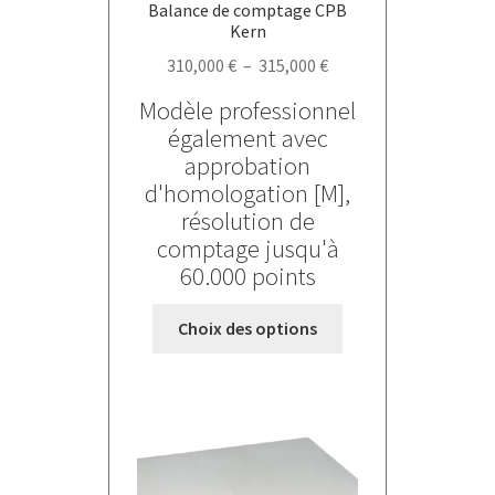
Balance de comptage CPB
produit
Kern
Plage
310,000
€
–
315,000
€
de
Modèle professionnel
prix :
également avec
310,000 €
approbation
à
d'homologation [M],
315,000 €
résolution de
comptage jusqu'à
60.000 points
Ce
Choix des options
produit
a
plusieurs
variations.
Les
options