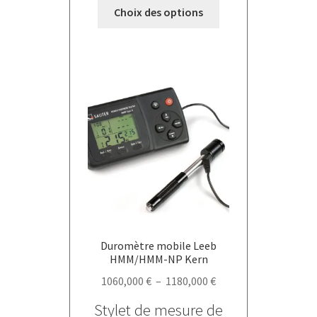
Ce
Choix des options
produit
a
plusieurs
variations.
Les
options
peuvent
être
choisies
sur
la
page
du
Duromètre mobile Leeb
produit
HMM/HMM-NP Kern
Plage
1060,000
€
–
1180,000
€
de
Stylet de mesure de
prix :