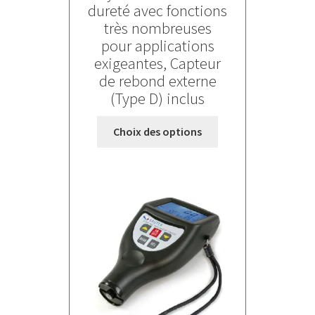
dureté avec fonctions
1060,000 €
très nombreuses
à
pour applications
1180,000 €
exigeantes, Capteur
de rebond externe
(Type D) inclus
Ce
Choix des options
produit
a
plusieurs
variations.
Les
options
peuvent
être
choisies
sur