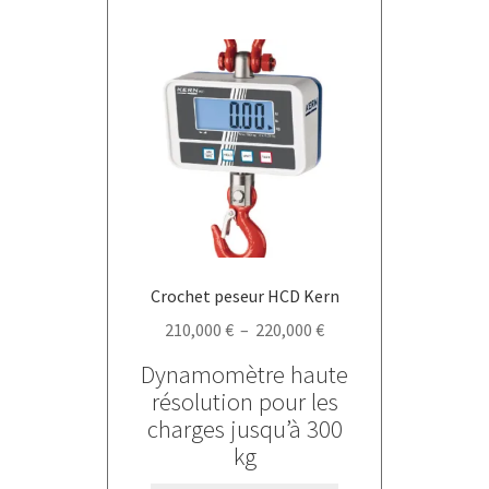
plusieurs
variations.
Les
options
peuvent
être
choisies
sur
la
page
du
Crochet peseur HCD Kern
produit
Plage
210,000
€
–
220,000
€
de
Dynamomètre haute
prix :
résolution pour les
210,000 €
charges jusqu’à 300
à
kg
220,000 €