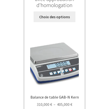
d'homologation
Ce
Choix des options
produit
a
plusieurs
variations.
Les
options
peuvent
être
choisies
sur
la
page
du
Balance de table GAB-N Kern
produit
Plage
310,000
€
–
405,000
€