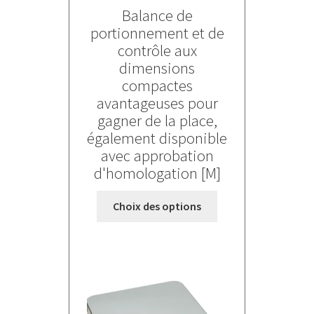
de
Balance de
prix :
portionnement et de
310,000 €
contrôle aux
à
dimensions
405,000 €
compactes
avantageuses pour
gagner de la place,
également disponible
avec approbation
d'homologation [M]
Ce
Choix des options
produit
a
plusieurs
variations.
Les
options