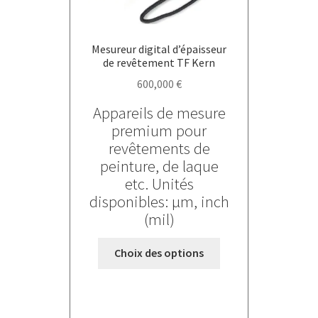
la
page
du
Mesureur digital d’épaisseur
produit
de revêtement TF Kern
600,000
€
Appareils de mesure
premium pour
revêtements de
peinture, de laque
etc. Unités
disponibles: µm, inch
(mil)
Ce
Choix des options
produit
a
plusieurs
variations.