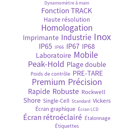
Dynamomètre à main
Fonction TRACK
Validation de la commande
Haute résolution
Homologation
Inox
Industrie
Imprimante
IP65
IP67
IP68
IP66
Mobile
Laboratoire
Peak-Hold
Plage double
PRE-TARE
Poids de contrôle
Premium
Précision
Robuste
Rapide
Rockwell
Shore
Vickers
Single-Cell
Standard
Écran graphique
Écran LCD
Écran rétroéclairé
Étalonnage
Étiquettes