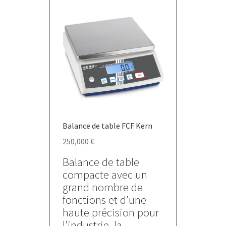
variations.
Les
options
peuvent
être
choisies
sur
la
page
du
Balance de table FCF Kern
produit
250,000
€
Balance de table
compacte avec un
grand nombre de
fonctions et d’une
haute précision pour
l’industrie, la