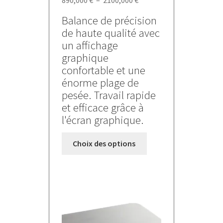
890,000
€
–
2100,000
€
de
Balance de précision
prix :
de haute qualité avec
890,000 €
un affichage
à
graphique
2100,000 €
confortable et une
énorme plage de
pesée. Travail rapide
et efficace grâce à
l'écran graphique.
Ce
Choix des options
produit
a
plusieurs
variations.
Les
options