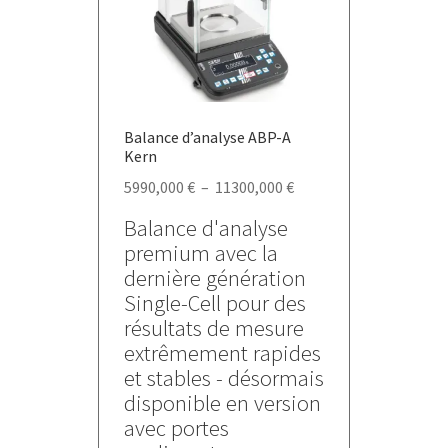
choisies
sur
la
page
du
Balance d’analyse ABP-A
produit
Kern
Plage
5990,000
€
–
11300,000
€
de
Balance d'analyse
prix :
premium avec la
5990,000 €
dernière génération
à
Single-Cell pour des
11300,000 €
résultats de mesure
extrêmement rapides
et stables - désormais
disponible en version
avec portes