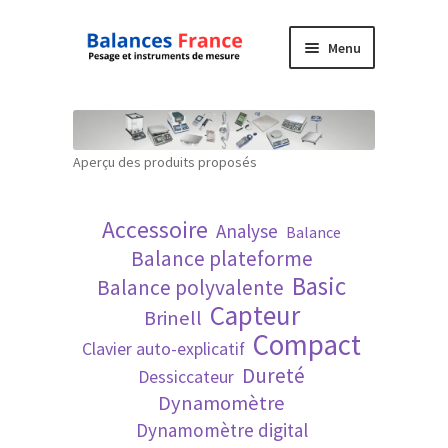
Aller
Aller
Menu
à
au
la
contenu
Accueil
navigation
Mon compte
Aperçu des produits proposés
Panier
Accessoire
Analyse
Balance
Politique de confidentialité
Balance plateforme
Basic
Balance polyvalente
Politique en matière de remboursements et
Capteur
Brinell
de retours
Compact
Clavier auto-explicatif
Dureté
Dessiccateur
Recherche avancée
Dynamomètre
Dynamomètre digital
Technique