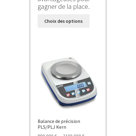
gagner de la place.
Ce
Choix des options
produit
a
plusieurs
variations.
Les
options
peuvent
être
choisies
sur
la
page
du
Balance de précision
produit
PLS/PLJ Kern
Plage