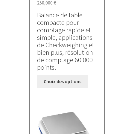
250,000
€
Balance de table
compacte pour
comptage rapide et
simple, applications
de Checkweighing et
bien plus, résolution
de comptage 60 000
points.
Ce
Choix des options
produit
a
plusieurs
variations.
Les
options
peuvent