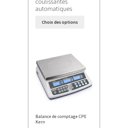
coulissantes
automatiques
Ce
Choix des options
produit
a
plusieurs
variations.
Les
options
peuvent
être
choisies
sur
la
page
du
Balance de comptage CPE
produit
Kern