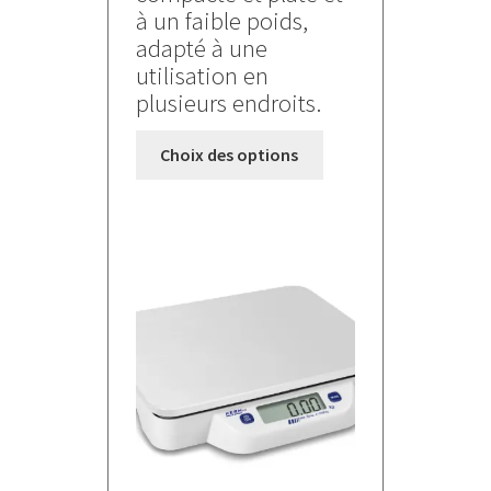
à un faible poids,
adapté à une
utilisation en
plusieurs endroits.
Ce
Choix des options
produit
a
plusieurs
variations.
Les
options
peuvent
être
choisies
sur
la
page