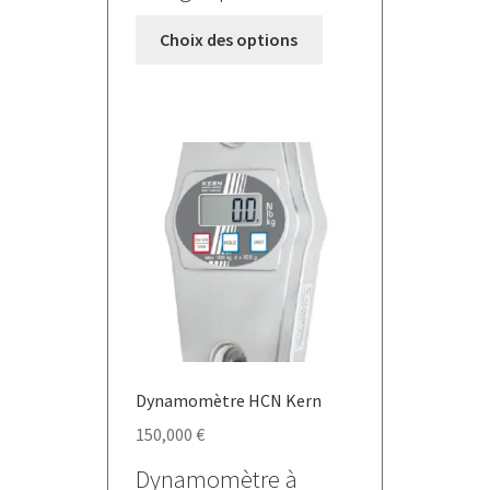
280,000 €
Ce
Choix des options
produit
a
plusieurs
variations.
Les
options
peuvent
être
choisies
sur
la
page
du
Dynamomètre HCN Kern
produit
150,000
€
Dynamomètre à