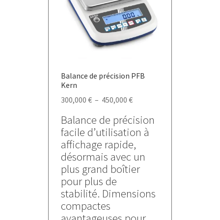
être
choisies
sur
la
page
du
Balance de précision PFB
produit
Kern
Plage
300,000
€
–
450,000
€
de
Balance de précision
prix :
facile d’utilisation à
300,000 €
affichage rapide,
à
désormais avec un
450,000 €
plus grand boîtier
pour plus de
stabilité. Dimensions
compactes
avantageuses pour