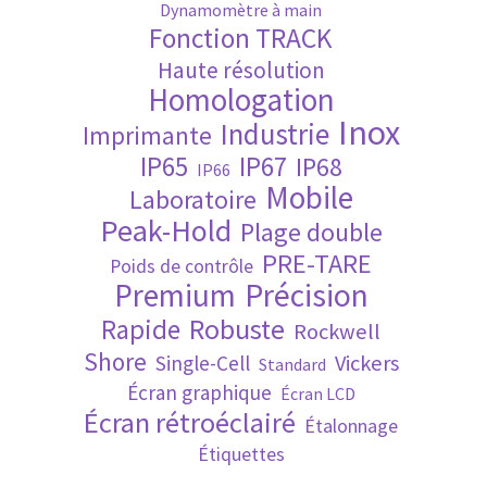
Dynamomètre à main
Fonction TRACK
Validation de la commande
Haute résolution
Homologation
Inox
Industrie
Imprimante
IP65
IP67
IP68
IP66
Mobile
Laboratoire
Peak-Hold
Plage double
PRE-TARE
Poids de contrôle
Premium
Précision
Robuste
Rapide
Rockwell
Shore
Vickers
Single-Cell
Standard
Écran graphique
Écran LCD
Écran rétroéclairé
Étalonnage
Étiquettes