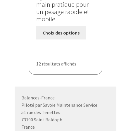
main pratique pour
un pesage rapide et
mobile
Ce
Choix des options
produit
a
plusieurs
variations.
12 résultats affichés
Les
options
peuvent
être
choisies
Balances-France
sur
PIloté par Savoie Maintenance Service
la
51 rue des Tenettes
page
73190 Saint Baldoph
du
France