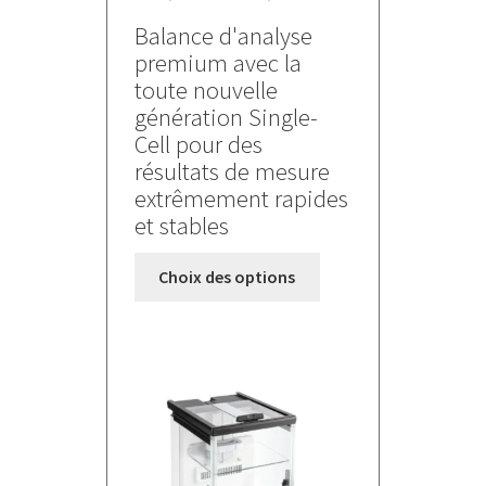
de
Balance d'analyse
prix :
premium avec la
2240,000 €
toute nouvelle
à
génération Single-
6070,000 €
Cell pour des
résultats de mesure
extrêmement rapides
et stables
Ce
Choix des options
produit
a
plusieurs
variations.
Les
options
peuvent
être