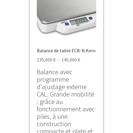
peuvent
être
choisies
sur
la
page
du
Balance de table ECB-N Kern
produit
Plage
135,000
€
–
145,000
€
de
Balance avec
prix :
programme
135,000 €
d'ajustage externe
à
CAL. Grande mobilité
145,000 €
: grâce au
fonctionnement avec
piles, à une
construction
compacte et plate et