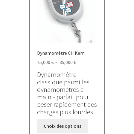
Dynamomètre CH Kern
Plage
75,000
€
–
85,000
€
de
Dynamomètre
prix :
classique parmi les
75,000 €
dynamomètres à
à
main - parfait pour
85,000 €
peser rapidement des
charges plus lourdes
Ce
Choix des options
produit