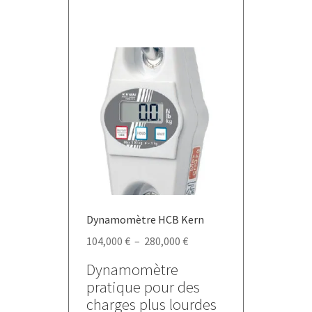
a
plusieurs
variations.
Les
options
peuvent
être
choisies
sur
la
page
du
produit
Dynamomètre HCB Kern
Plage
104,000
€
–
280,000
€
de
Dynamomètre
prix :
pratique pour des
104,000 €
charges plus lourdes
à