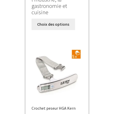
gastronomie et
cuisine
Ce
Choix des options
produit
a
plusieurs
variations.
Les
options
peuvent
être
choisies
sur
la
page
du
Crochet peseur HGA Kern
produit