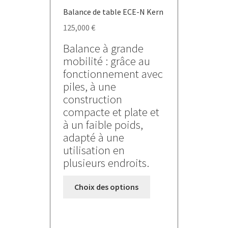
du
Balance de table ECE-N Kern
produit
125,000
€
Balance à grande
mobilité : grâce au
fonctionnement avec
piles, à une
construction
compacte et plate et
à un faible poids,
adapté à une
utilisation en
plusieurs endroits.
Ce
Choix des options
produit
a
plusieurs