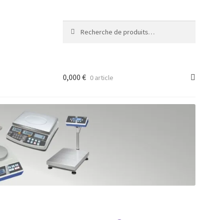
Recherche
Recherche
pour :
0,000
€
0 article
ancée