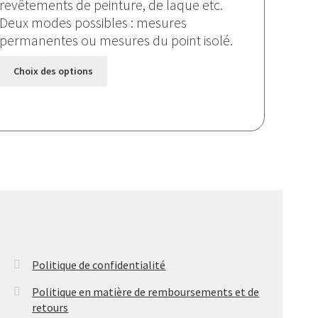
revêtements de peinture, de laque etc.
Deux modes possibles : mesures
permanentes ou mesures du point isolé.
Ce
Choix des options
produit
a
plusieurs
variations.
Les
options
peuvent
être
choisies
sur
la
Politique de confidentialité
page
Politique en matière de remboursements et de
du
retours
produit