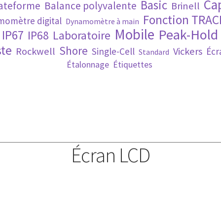
Ca
Basic
lateforme
Balance polyvalente
Brinell
Fonction TRAC
omètre digital
Dynamomètre à main
Mobile
Peak-Hold
IP67
IP68
Laboratoire
te
Shore
Rockwell
Vickers
Single-Cell
Écr
Standard
Étalonnage
Étiquettes
Écran LCD