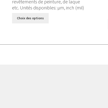
revêtements de peinture, de laque
etc. Unités disponibles: µm, inch (mil)
Ce
Choix des options
produit
a
plusieurs
variations.
Les
options
peuvent
être
choisies
sur
la
page
du
produit