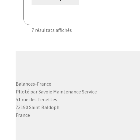
produit
a
plusieurs
variations.
7 résultats affichés
Les
options
peuvent
être
choisies
sur
la
Balances-France
page
PIloté par Savoie Maintenance Service
du
51 rue des Tenettes
produit
73190 Saint Baldoph
France