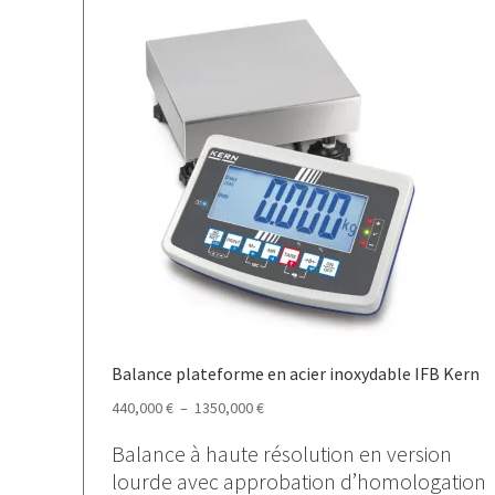
Balance plateforme en acier inoxydable IFB Kern
Plage
440,000
€
–
1350,000
€
de
Balance à haute résolution en version
prix :
lourde avec approbation d’homologation
440,000 €