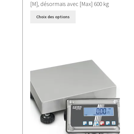
[M], désormais avec [Max] 600 kg
à
1350,000 €
Ce
Choix des options
produit
a
plusieurs
variations.
Les
options
peuvent
être
choisies
sur
la
page
du
produit