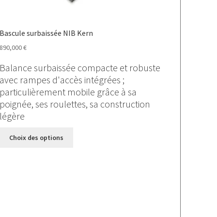
Bascule surbaissée NIB Kern
890,000
€
Balance surbaissée compacte et robuste
avec rampes d'accès intégrées ;
particulièrement mobile grâce à sa
poignée, ses roulettes, sa construction
légère
Ce
Choix des options
produit
a
plusieurs
variations.
Les
options