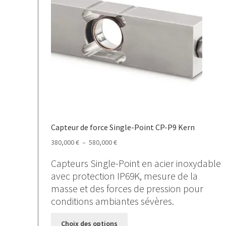
choisies
sur
la
page
du
produit
Capteur de force Single-Point CP-P9 Kern
Plage
380,000
€
–
580,000
€
de
Capteurs Single-Point en acier inoxydable
prix :
avec protection IP69K, mesure de la
380,000 €
masse et des forces de pression pour
à
conditions ambiantes sévères.
580,000 €
Ce
Choix des options