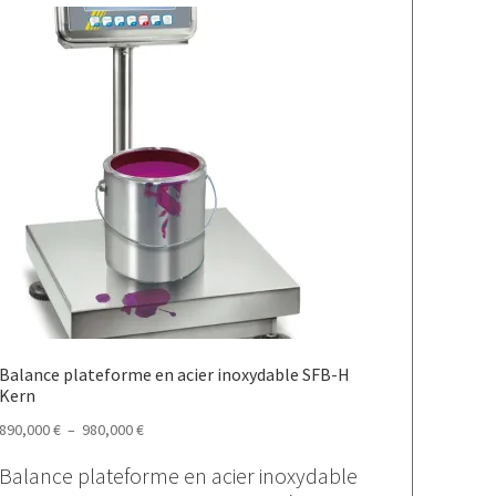
Balance plateforme en acier inoxydable SFB-H
Kern
Plage
890,000
€
–
980,000
€
de
Balance plateforme en acier inoxydable
prix :