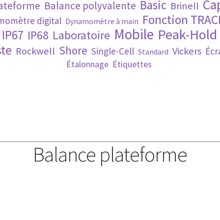
Ca
Basic
lateforme
Balance polyvalente
Brinell
Fonction TRAC
omètre digital
Dynamomètre à main
Mobile
Peak-Hold
IP67
IP68
Laboratoire
te
Shore
Rockwell
Vickers
Single-Cell
Écr
Standard
Étalonnage
Étiquettes
Balance plateforme