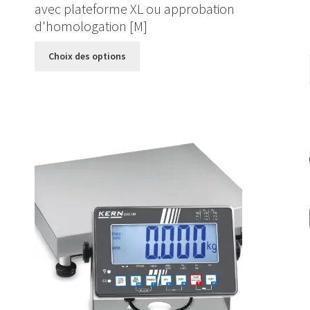
avec plateforme XL ou approbation
à
d'homologation [M]
1560,000 €
Ce
Choix des options
produit
a
plusieurs
variations.
Les
options
peuvent
être
choisies
sur
la
page
du
produit