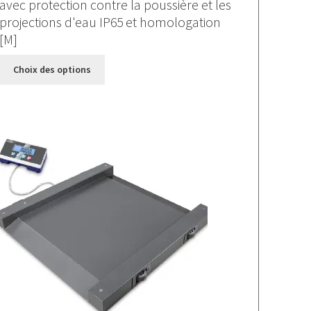
avec protection contre la poussière et les
890,000 €
projections d'eau IP65 et homologation
à
[M]
980,000 €
Ce
Choix des options
produit
a
plusieurs
variations.
Les
options
peuvent
être
choisies
sur
la
page
du
produit