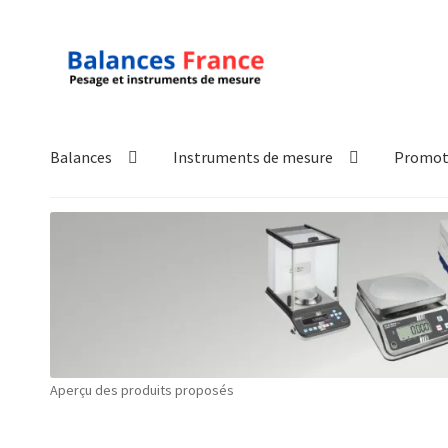
Aller
Aller
à
au
la
contenu
navigation
Balances
Instruments de mesure
Promot
Accueil
Mon compte
Panier
Politique de confidentialité
Pol
Technique
Validation de la commande
Aperçu des produits proposés