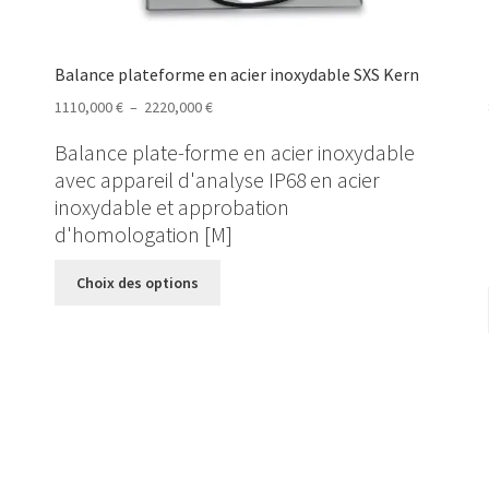
Balance plateforme en acier inoxydable SXS Kern
Plage
1110,000
€
–
2220,000
€
de
Balance plate-forme en acier inoxydable
prix :
avec appareil d'analyse IP68 en acier
1110,000 €
inoxydable et approbation
à
d'homologation [M]
2220,000 €
Ce
Choix des options
produit
a
plusieurs
variations.
Les
options
peuvent