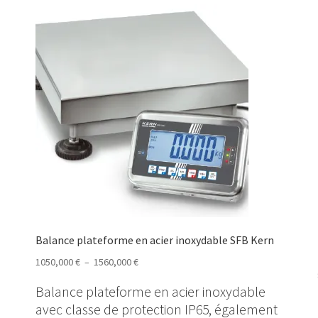
Balance plateforme en acier inoxydable SFB Kern
Plage
1050,000
€
–
1560,000
€
de
Balance plateforme en acier inoxydable
prix :
avec classe de protection IP65, également
1050,000 €