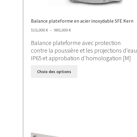
Balance plateforme en acier inoxydable SFE Kern
Plage
510,000
€
–
980,000
€
de
Balance plateforme avec protection
prix :
contre la poussière et les projections d'eau
510,000 €
IP65 et approbation d'homologation [M]
à
980,000 €
Ce
Choix des options
produit
a
plusieurs
variations.
Les
options
peuvent
être