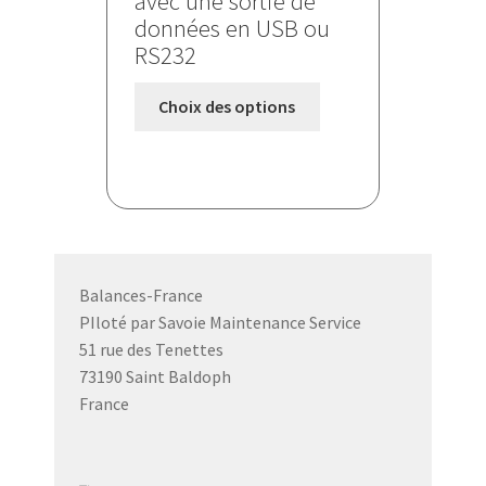
avec une sortie de
données en USB ou
RS232
Ce
Choix des options
produit
a
plusieurs
variations.
Les
options
peuvent
Balances-France
être
PIloté par Savoie Maintenance Service
choisies
51 rue des Tenettes
sur
73190 Saint Baldoph
la
France
page
du
produit