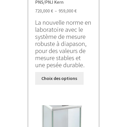
PNS/PNJ Kern
Plage
720,000
€
–
959,000
€
de
La nouvelle norme en
prix :
laboratoire avec le
720,000 €
système de mesure
à
robuste à diapason,
959,000 €
pour des valeurs de
mesure stables et
une pesée durable.
Ce
Choix des options
produit
a
plusieurs
variations.
Les
options
peuvent