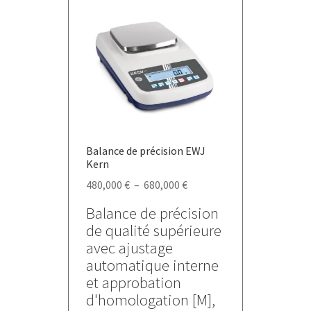
Balance de précision EWJ
Kern
Plage
480,000
€
–
680,000
€
de
Balance de précision
prix :
de qualité supérieure
480,000 €
avec ajustage
à
automatique interne
680,000 €
et approbation
d'homologation [M],