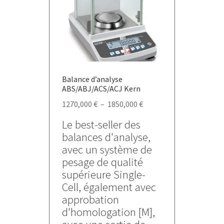
être
choisies
sur
la
page
du
Balance d’analyse
produit
ABS/ABJ/ACS/ACJ Kern
Plage
1270,000
€
–
1850,000
€
de
Le best-seller des
prix :
balances d'analyse,
1270,000 €
avec un système de
à
pesage de qualité
1850,000 €
supérieure Single-
Cell, également avec
approbation
d'homologation [M],