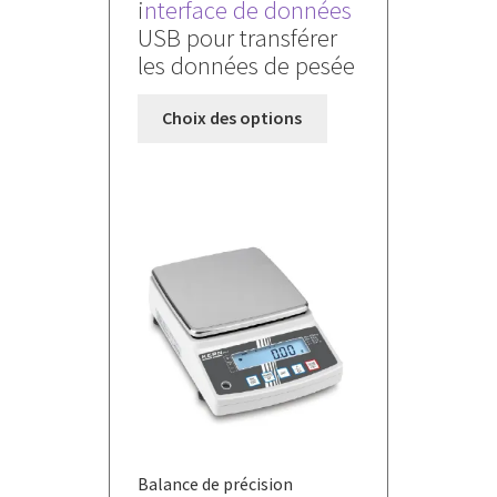
i
nterface de données
USB pour transférer
les données de pesée
Ce
Choix des options
produit
a
plusieurs
variations.
Les
options
peuvent
être
choisies
sur
la
page
du
Balance de précision
produit