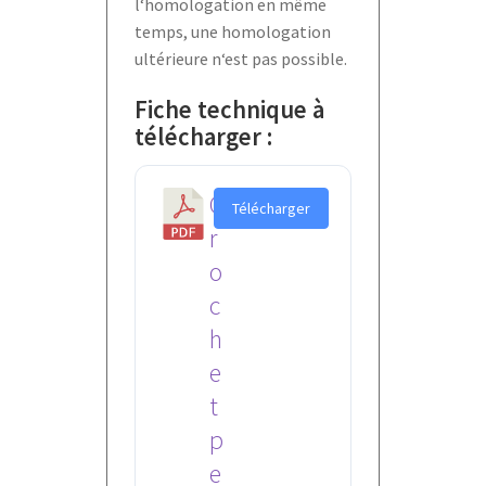
l‘homologation en même
temps, une homologation
ultérieure n‘est pas possible.
Fiche technique à
télécharger :
C
Télécharger
r
o
c
h
e
t
p
e