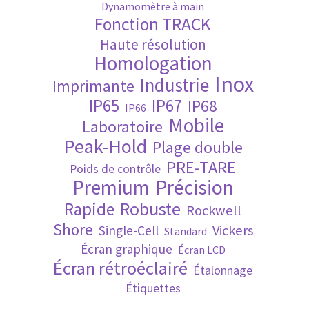
Dynamomètre à main
Fonction TRACK
Validation de la commande
Haute résolution
Homologation
Inox
Industrie
Imprimante
IP65
IP67
IP68
IP66
Mobile
Laboratoire
Peak-Hold
Plage double
PRE-TARE
Poids de contrôle
Premium
Précision
Robuste
Rapide
Rockwell
Shore
Vickers
Single-Cell
Standard
Écran graphique
Écran LCD
Écran rétroéclairé
Étalonnage
Étiquettes