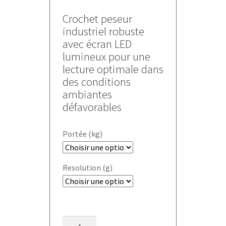
de
prix :
Crochet peseur
1010,000 €
industriel robuste
à
avec écran LED
1860,000 €
lumineux pour une
lecture optimale dans
des conditions
ambiantes
défavorables
Portée (kg)
Resolution (g)
quantité