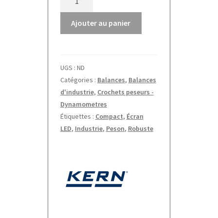
de
Crochet
Ajouter au panier
peseur
HFM
Kern
UGS :
ND
Catégories :
Balances
,
Balances
d'industrie
,
Crochets peseurs -
Dynamometres
Étiquettes :
Compact
,
Écran
LED
,
Industrie
,
Peson
,
Robuste