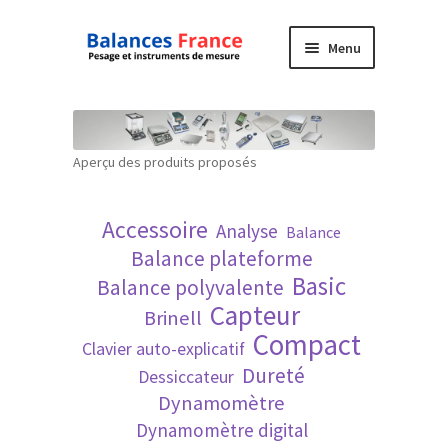
Aller
Aller
Menu
à
au
la
contenu
Accueil
navigation
Mon compte
Aperçu des produits proposés
Panier
Accessoire
Analyse
Balance
Politique de confidentialité
Balance plateforme
Basic
Balance polyvalente
Politique en matière de remboursements et
Capteur
Brinell
de retours
Compact
Clavier auto-explicatif
Dureté
Dessiccateur
Recherche avancée
Dynamomètre
Dynamomètre digital
Technique