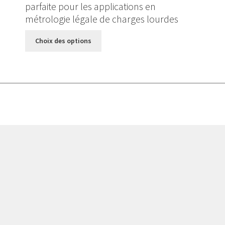
parfaite pour les applications en
à
métrologie légale de charges lourdes
1400,000 €
Ce
Choix des options
produit
a
plusieurs
variations.
Les
options
peuvent
être
choisies
sur
la
page
du
produit