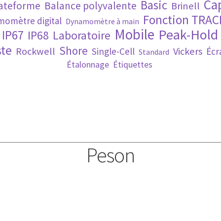
Ca
Basic
lateforme
Balance polyvalente
Brinell
Fonction TRAC
omètre digital
Dynamomètre à main
Mobile
Peak-Hold
IP67
IP68
Laboratoire
te
Shore
Rockwell
Vickers
Single-Cell
Écr
Standard
Étalonnage
Étiquettes
Peson