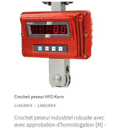
Crochet peseur HFO Kern
Plage
1140,000
€
–
1400,000
€
de
Crochet peseur industriel robuste avec
prix :
avec approbation d‘homologation [M] -
1140,000 €