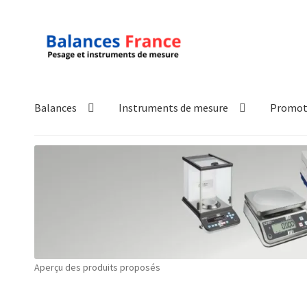
Aller
Aller
à
au
la
contenu
navigation
Balances
Instruments de mesure
Promot
Accueil
Mon compte
Panier
Politique de confidentialité
Pol
Technique
Validation de la commande
Aperçu des produits proposés