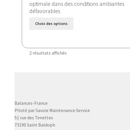
optimale dans des conditions ambiantes
à
défavorables
1860,000 €
Ce
Choix des options
produit
a
plusieurs
variations.
2 résultats affichés
Les
options
peuvent
être
choisies
sur
la
Balances-France
page
PIloté par Savoie Maintenance Service
du
51 rue des Tenettes
produit
73190 Saint Baldoph