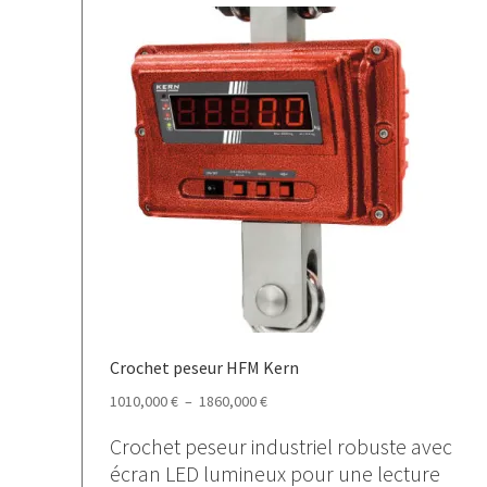
Crochet peseur HFM Kern
Plage
1010,000
€
–
1860,000
€
de
Crochet peseur industriel robuste avec
prix :
écran LED lumineux pour une lecture
1010,000 €