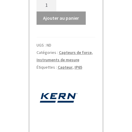
quantité
de
Capteur
Ajouter au panier
de
force
CK-
UGS :
ND
P1-
Catégories :
Capteurs de force
,
4
Instruments de mesure
Étiquettes :
Capteur
,
IP65