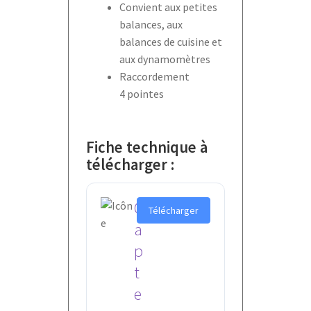
Convient aux petites
balances, aux
balances de cuisine et
aux dynamomètres
Raccordement
4 pointes
Fiche technique à
télécharger :
C
Télécharger
a
p
t
e