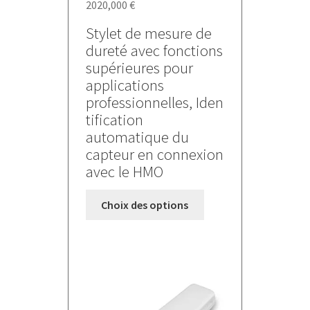
2020,000
€
Stylet de mesure de
dureté avec fonctions
supérieures pour
applications
professionnelles, Iden
tification
automatique du
capteur en connexion
avec le HMO
Ce
Choix des options
produit
a
plusieurs
variations.
Les
options