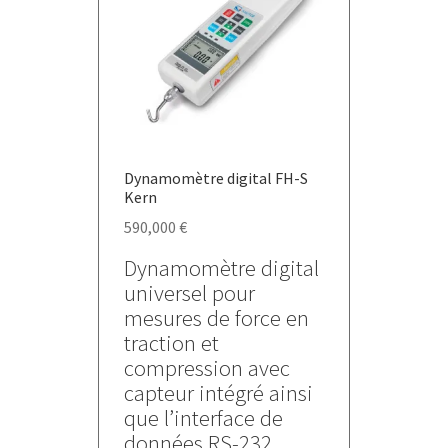
peuvent
être
choisies
sur
la
page
du
Dynamomètre digital FH-S
produit
Kern
590,000
€
Dynamomètre digital
universel pour
mesures de force en
traction et
compression avec
capteur intégré ainsi
que l’interface de
données RS-232