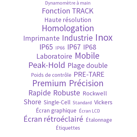
Dynamomètre à main
Fonction TRACK
Validation de la commande
Haute résolution
Homologation
Inox
Industrie
Imprimante
IP65
IP67
IP68
IP66
Mobile
Laboratoire
Peak-Hold
Plage double
PRE-TARE
Poids de contrôle
Premium
Précision
Robuste
Rapide
Rockwell
Shore
Vickers
Single-Cell
Standard
Écran graphique
Écran LCD
Écran rétroéclairé
Étalonnage
Étiquettes