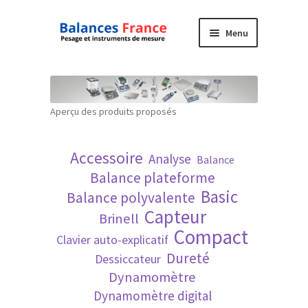
Aller
Aller
Menu
à
au
la
contenu
Accueil
navigation
Mon compte
Aperçu des produits proposés
Panier
Accessoire
Analyse
Balance
Politique de confidentialité
Balance plateforme
Basic
Balance polyvalente
Politique en matière de remboursements et
Capteur
Brinell
de retours
Compact
Clavier auto-explicatif
Dureté
Dessiccateur
Recherche avancée
Dynamomètre
Dynamomètre digital
Technique