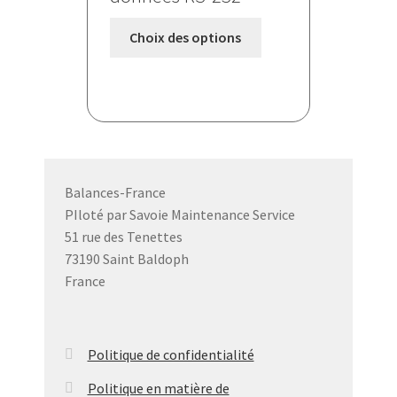
Ce
Choix des options
produit
a
plusieurs
variations.
Les
options
peuvent
Balances-France
être
PIloté par Savoie Maintenance Service
choisies
51 rue des Tenettes
sur
73190 Saint Baldoph
la
France
page
du
produit
Politique de confidentialité
Politique en matière de