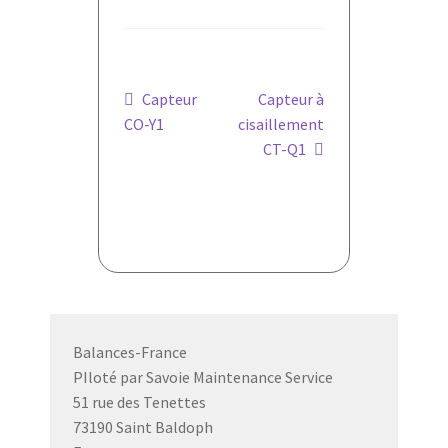
Navigation
Article
Article
Capteur
Capteur à
précédent :
suivant :
CO-Y1
cisaillement
de
CT-Q1
l’article
Balances-France
PIloté par Savoie Maintenance Service
51 rue des Tenettes
73190 Saint Baldoph