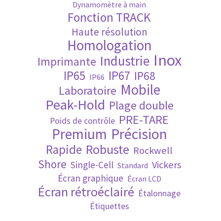
Dynamomètre à main
Fonction TRACK
Validation de la commande
Haute résolution
Homologation
Inox
Industrie
Imprimante
IP65
IP67
IP68
IP66
Mobile
Laboratoire
Peak-Hold
Plage double
PRE-TARE
Poids de contrôle
Premium
Précision
Robuste
Rapide
Rockwell
Shore
Vickers
Single-Cell
Standard
Écran graphique
Écran LCD
Écran rétroéclairé
Étalonnage
Étiquettes