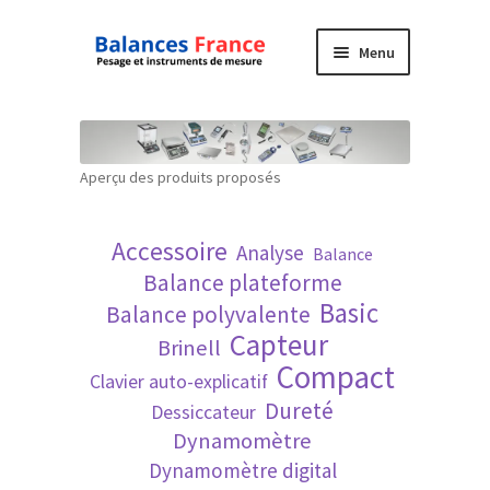
Aller
Aller
Menu
à
au
la
contenu
Accueil
navigation
Mon compte
Aperçu des produits proposés
Panier
Accessoire
Analyse
Balance
Politique de confidentialité
Balance plateforme
Basic
Balance polyvalente
Politique en matière de remboursements et
Capteur
Brinell
de retours
Compact
Clavier auto-explicatif
Dureté
Dessiccateur
Recherche avancée
Dynamomètre
Dynamomètre digital
Technique