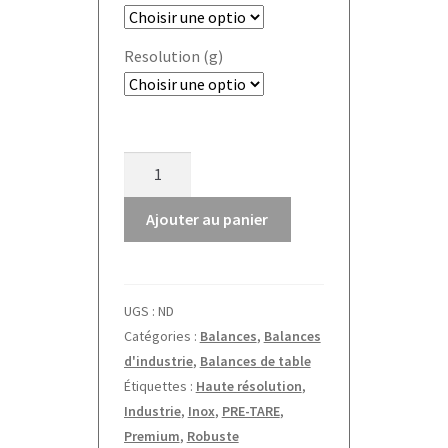
Resolution (g)
quantité
de
Balance
Ajouter au panier
de
table
FKB-
UGS :
ND
2022a
Catégories :
Balances
,
Balances
Kern
d'industrie
,
Balances de table
Étiquettes :
Haute résolution
,
Industrie
,
Inox
,
PRE-TARE
,
Premium
,
Robuste