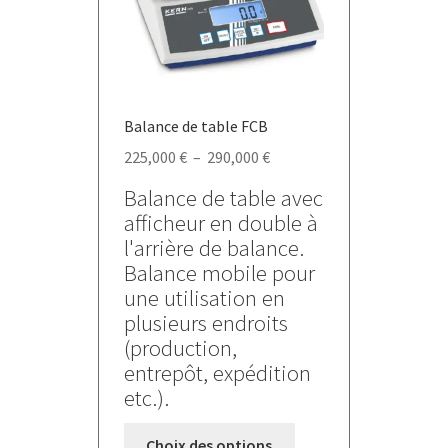
Balance de table FCB
Plage
225,000
€
–
290,000
€
de
Balance de table avec
prix :
afficheur en double à
225,000 €
l'arrière de balance.
à
Balance mobile pour
290,000 €
une utilisation en
plusieurs endroits
(production,
entrepôt, expédition
etc.).
Ce
Choix des options