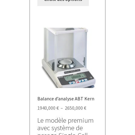
produit
a
plusieurs
variations.
Les
options
peuvent
être
choisies
sur
la
page
du
Balance d’analyse ABT Kern
produit
Plage
1940,000
€
–
2650,000
€
de
Le modèle premium
prix :
avec système de
1940,000 €