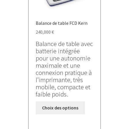
la
page
du
Balance de table FCD Kern
produit
240,000
€
Balance de table avec
batterie intégrée
pour une autonomie
maximale et une
connexion pratique à
l’imprimante, très
mobile, compacte et
faible poids.
Ce
Choix des options
produit
a
plusieurs