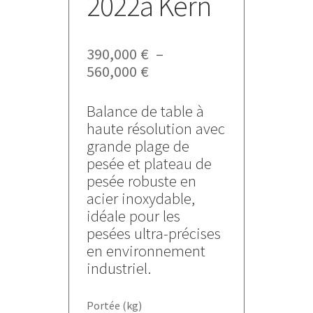
2022a Kern
390,000
€
–
Plage
560,000
€
de
prix :
Balance de table à
390,000 €
haute résolution avec
à
grande plage de
560,000 €
pesée et plateau de
pesée robuste en
acier inoxydable,
idéale pour les
pesées ultra-précises
en environnement
industriel.
Portée (kg)