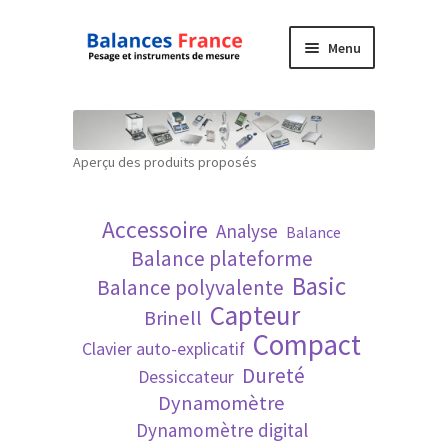
Aller
Aller
Menu
à
au
la
contenu
Accueil
navigation
Mon compte
Aperçu des produits proposés
Panier
Accessoire
Analyse
Balance
Politique de confidentialité
Balance plateforme
Basic
Balance polyvalente
Politique en matière de remboursements et
Capteur
Brinell
de retours
Compact
Clavier auto-explicatif
Dureté
Dessiccateur
Recherche avancée
Dynamomètre
Dynamomètre digital
Technique