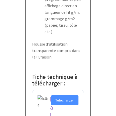
affichage direct en
longueur de fil g/m,
grammage g/m2
(papier, tissu, tôle
etc.)
Housse d’utilisation
transparente compris dans
la livraison
Fiche technique à
télécharger :
B
Télécharger
a
l