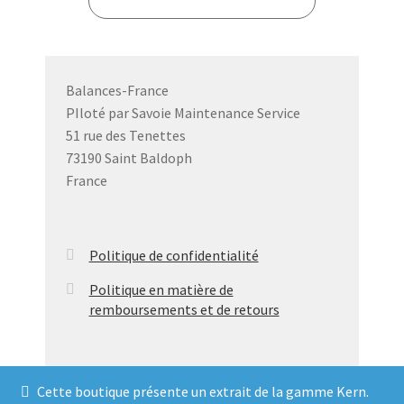
variations.
Les
options
peuvent
Balances-France
être
PIloté par Savoie Maintenance Service
choisies
51 rue des Tenettes
sur
73190 Saint Baldoph
la
France
page
du
produit
Politique de confidentialité
Politique en matière de
remboursements et de retours
Cette boutique présente un extrait de la gamme Kern.