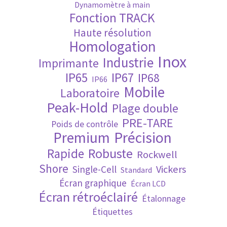
Dynamomètre à main
Fonction TRACK
Validation de la commande
Haute résolution
Homologation
Inox
Industrie
Imprimante
IP65
IP67
IP68
IP66
Mobile
Laboratoire
Peak-Hold
Plage double
PRE-TARE
Poids de contrôle
Premium
Précision
Robuste
Rapide
Rockwell
Shore
Vickers
Single-Cell
Standard
Écran graphique
Écran LCD
Écran rétroéclairé
Étalonnage
Étiquettes