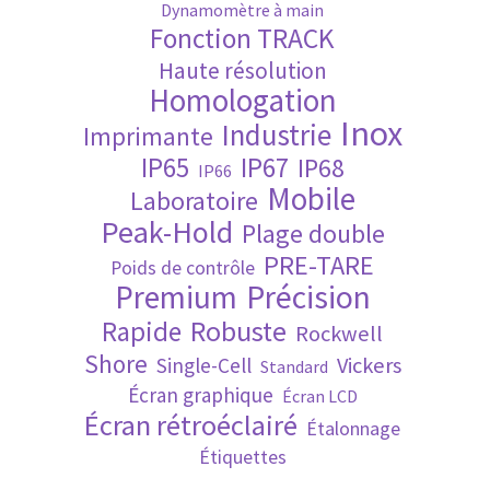
Dynamomètre à main
Fonction TRACK
Validation de la commande
Haute résolution
Homologation
Inox
Industrie
Imprimante
IP65
IP67
IP68
IP66
Mobile
Laboratoire
Peak-Hold
Plage double
PRE-TARE
Poids de contrôle
Premium
Précision
Robuste
Rapide
Rockwell
Shore
Vickers
Single-Cell
Standard
Écran graphique
Écran LCD
Écran rétroéclairé
Étalonnage
Étiquettes