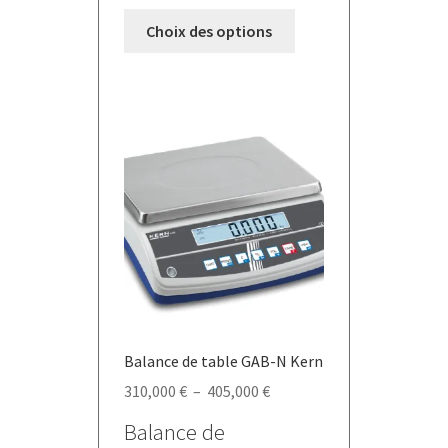
Ce
Choix des options
produit
a
plusieurs
variations.
Les
options
peuvent
être
choisies
sur
la
page
du
Balance de table GAB-N Kern
produit
Plage
310,000
€
–
405,000
€
de
Balance de
prix :