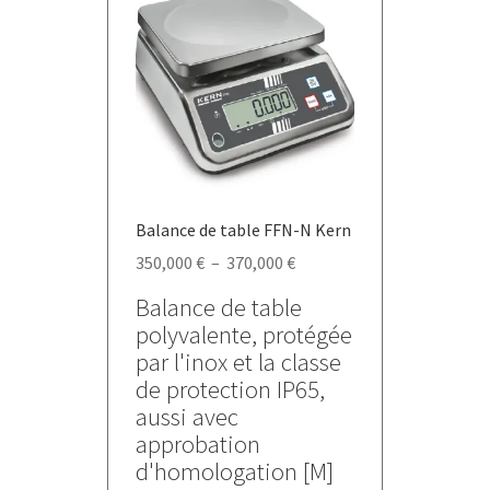
Balance de table FFN-N Kern
Plage
350,000
€
–
370,000
€
de
Balance de table
prix :
polyvalente, protégée
350,000 €
par l'inox et la classe
à
de protection IP65,
370,000 €
aussi avec
approbation
d'homologation [M]