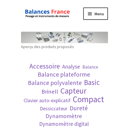
Aller
Aller
Menu
à
au
la
contenu
Accueil
navigation
Mon compte
Aperçu des produits proposés
Panier
Accessoire
Analyse
Balance
Politique de confidentialité
Balance plateforme
Basic
Balance polyvalente
Politique en matière de remboursements et
Capteur
Brinell
de retours
Compact
Clavier auto-explicatif
Dureté
Dessiccateur
Recherche avancée
Dynamomètre
Dynamomètre digital
Technique