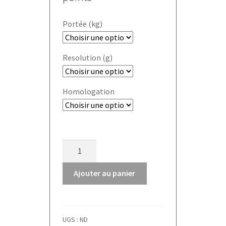
Portée (kg)
Resolution (g)
Homologation
quantité
de
Balance
Ajouter au panier
de
comptage
CXB
UGS :
ND
Kern