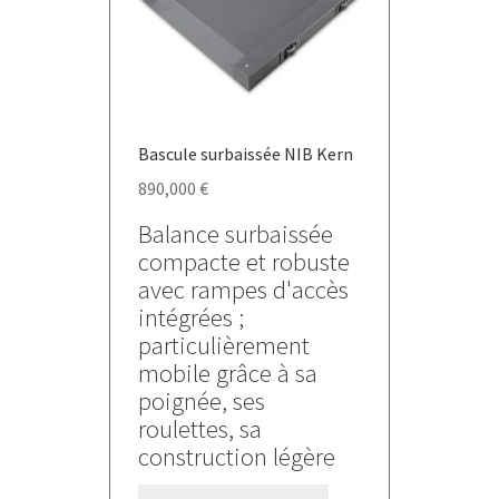
choisies
sur
la
page
du
Bascule surbaissée NIB Kern
produit
890,000
€
Balance surbaissée
compacte et robuste
avec rampes d'accès
intégrées ;
particulièrement
mobile grâce à sa
poignée, ses
roulettes, sa
construction légère
Ce