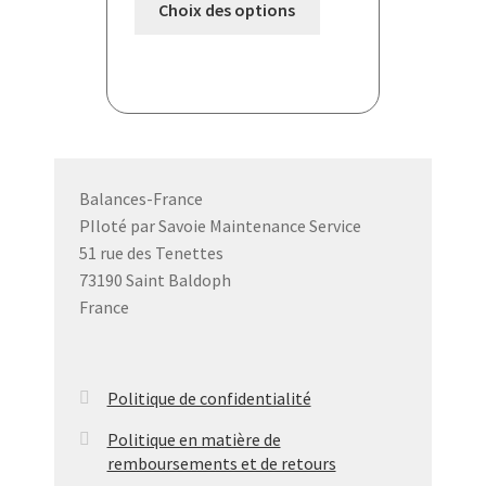
Choix des options
produit
a
plusieurs
variations.
Les
options
peuvent
Balances-France
être
PIloté par Savoie Maintenance Service
choisies
51 rue des Tenettes
sur
73190 Saint Baldoph
la
France
page
du
produit
Politique de confidentialité
Politique en matière de
remboursements et de retours