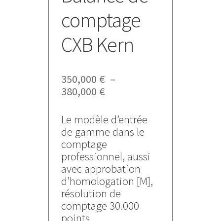
comptage
CXB Kern
350,000
€
–
Plage
380,000
€
de
prix :
Le modèle d’entrée
350,000 €
de gamme dans le
à
comptage
380,000 €
professionnel, aussi
avec approbation
d’homologation [M],
résolution de
comptage 30.000
points