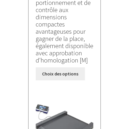
portionnement et de
310,000 €
contrôle aux
à
dimensions
405,000 €
compactes
avantageuses pour
gagner de la place,
également disponible
avec approbation
d'homologation [M]
Ce
Choix des options
produit
a
plusieurs
variations.
Les
options
peuvent
être