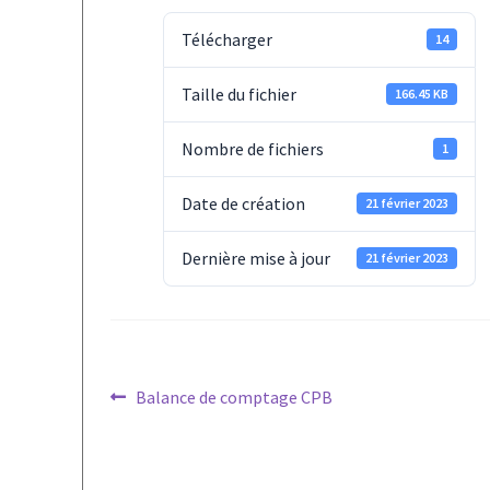
Télécharger
14
Taille du fichier
166.45 KB
Nombre de fichiers
1
Date de création
21 février 2023
Dernière mise à jour
21 février 2023
Navigation
Article
Balance de comptage CPB
précédent :
de
l’article