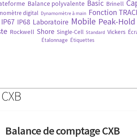
Ca
Basic
lateforme
Balance polyvalente
Brinell
Fonction TRAC
omètre digital
Dynamomètre à main
Mobile
Peak-Hold
IP67
IP68
Laboratoire
te
Shore
Rockwell
Vickers
Single-Cell
Écr
Standard
Étalonnage
Étiquettes
 CXB
Balance de comptage CXB