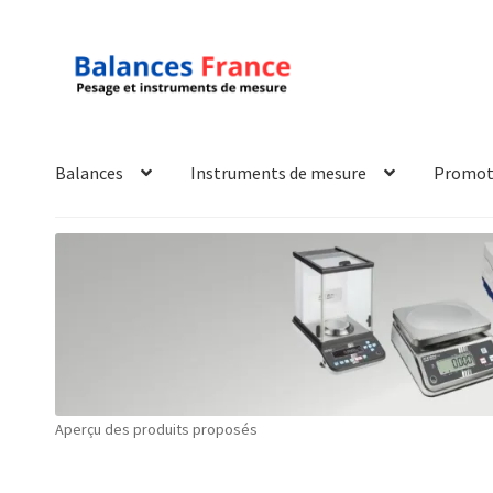
Aller
Aller
à
au
la
contenu
navigation
Balances
Instruments de mesure
Promot
Accueil
Mon compte
Panier
Politique de confidentialité
Pol
Technique
Validation de la commande
Aperçu des produits proposés