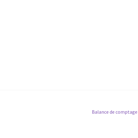
Article
Balance de comptage
suivant :