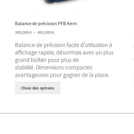
Balance de précision PFB Kern
Plage
300,000
€
–
450,000
€
de
Balance de précision facile d’utilisation à
prix :
affichage rapide, désormais avec un plus
300,000 €
grand boîtier pour plus de
à
stabilité. Dimensions compactes
450,000 €
avantageuses pour gagner de la place.
Ce
Choix des options
produit
a
plusieurs
variations.
Les
options