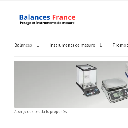
Aller
Aller
à
au
la
contenu
navigation
Balances
Instruments de mesure
Promot
Accueil
Mon compte
Panier
Politique de confidentialité
Pol
Technique
Validation de la commande
Aperçu des produits proposés