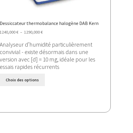
Dessiccateur thermobalance halogène DAB Kern
Plage
1240,000
€
–
1290,000
€
de
Analyseur d’humidité particulièrement
prix :
convivial - existe désormais dans une
1240,000 €
version avec [d] = 10 mg, idéale pour les
à
essais rapides récurrents
1290,000 €
Ce
Choix des options
produit
a
plusieurs
variations.
Les
options
peuvent