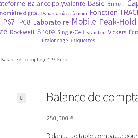
Ca
Basic
lateforme
Balance polyvalente
Brinell
Fonction TRAC
omètre digital
Dynamomètre à main
Mobile
Peak-Hold
IP67
IP68
Laboratoire
te
Shore
Rockwell
Vickers
Single-Cell
Écr
Standard
Étalonnage
Étiquettes
»
Balance de comptage CPE Kern
Balance de compt
🔍
250,000
€
Balance de table compacte pour