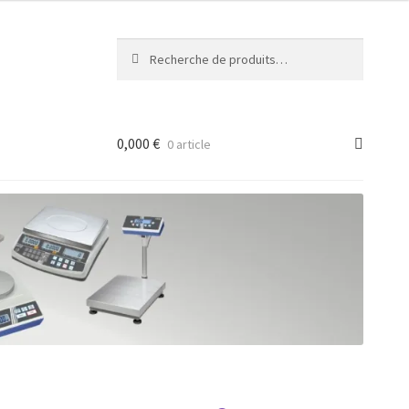
Recherche
Recherche
pour :
0,000
€
0 article
ancée