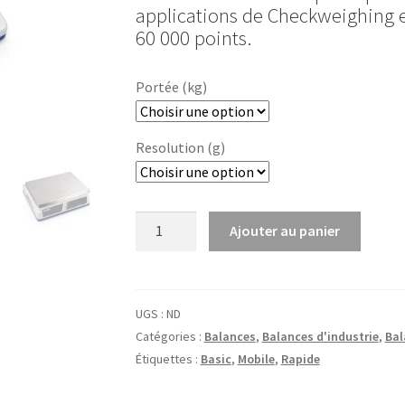
applications de Checkweighing e
60 000 points.
Portée (kg)
Resolution (g)
quantité
Ajouter au panier
de
Balance
de
comptage
UGS :
ND
CPE
Catégories :
Balances
,
Balances d'industrie
,
Bal
Kern
Étiquettes :
Basic
,
Mobile
,
Rapide