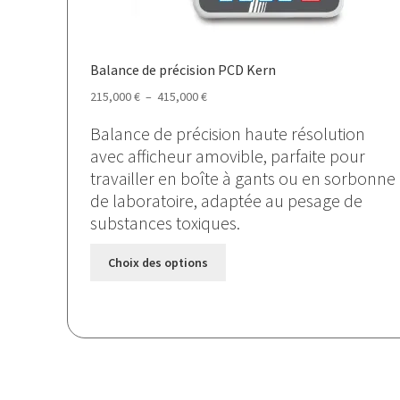
Balance de précision PCD Kern
Plage
215,000
€
–
415,000
€
de
Balance de précision haute résolution
prix :
avec afficheur amovible, parfaite pour
215,000 €
travailler en boîte à gants ou en sorbonne
à
de laboratoire, adaptée au pesage de
415,000 €
substances toxiques.
Ce
Choix des options
produit
a
plusieurs
variations.
Les
options