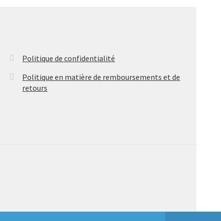
être
choisies
sur
la
page
Politique de confidentialité
du
Politique en matière de remboursements et de
produit
retours