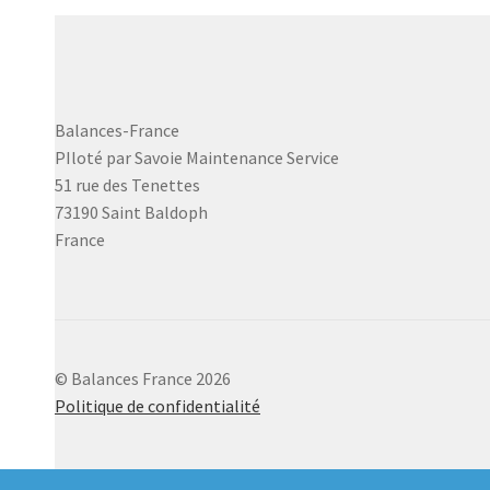
peuvent
être
choisies
sur
la
Balances-France
page
PIloté par Savoie Maintenance Service
du
51 rue des Tenettes
produit
73190 Saint Baldoph
France
© Balances France 2026
Politique de confidentialité