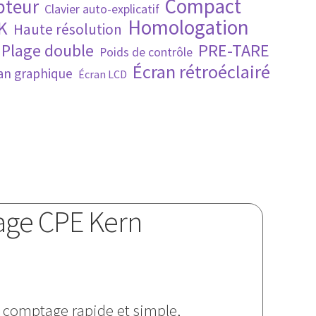
Compact
pteur
Clavier auto-explicatif
Homologation
K
Haute résolution
PRE-TARE
Plage double
Poids de contrôle
Écran rétroéclairé
an graphique
Écran LCD
age CPE Kern
 comptage rapide et simple,