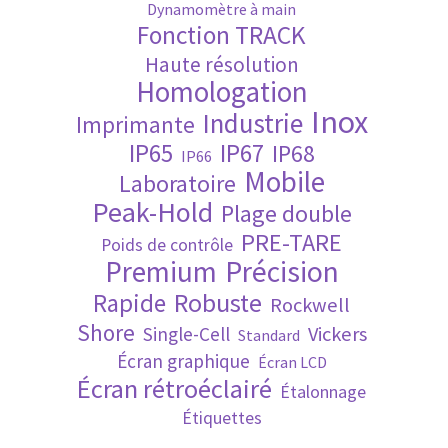
Dynamomètre à main
Fonction TRACK
Validation de la commande
Haute résolution
Homologation
Inox
Industrie
Imprimante
IP65
IP67
IP68
IP66
Mobile
Laboratoire
Peak-Hold
Plage double
PRE-TARE
Poids de contrôle
Premium
Précision
Robuste
Rapide
Rockwell
Shore
Vickers
Single-Cell
Standard
Écran graphique
Écran LCD
Écran rétroéclairé
Étalonnage
Étiquettes