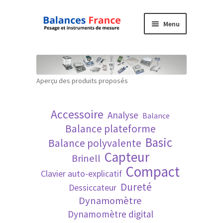
Aller
Aller
Menu
à
au
la
contenu
Accueil
navigation
Mon compte
Aperçu des produits proposés
Panier
Accessoire
Analyse
Balance
Politique de confidentialité
Balance plateforme
Basic
Balance polyvalente
Politique en matière de remboursements et
Capteur
Brinell
de retours
Compact
Clavier auto-explicatif
Dureté
Dessiccateur
Recherche avancée
Dynamomètre
Dynamomètre digital
Technique