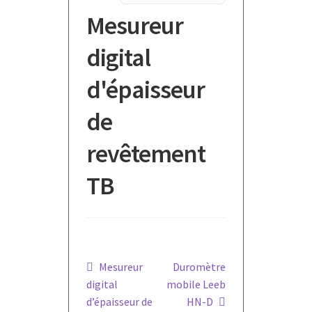
Mesureur
digital
d'épaisseur
de
revêtement
TB
Navigation
Article
Article
Mesureur
Duromètre
précédent :
suivant :
digital
mobile Leeb
de
d’épaisseur de
HN-D