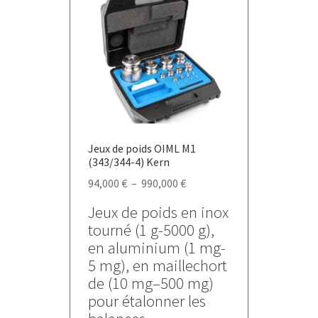
options
peuvent
être
choisies
sur
la
page
du
Jeux de poids OIML M1
produit
(343/344-4) Kern
Plage
94,000
€
–
990,000
€
de
Jeux de poids en inox
prix :
tourné (1 g-5000 g),
94,000 €
en aluminium (1 mg-
à
5 mg), en maillechort
990,000 €
de (10 mg–500 mg)
pour étalonner les