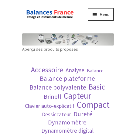
Aller
Aller
Menu
à
au
la
contenu
Accueil
navigation
Mon compte
Aperçu des produits proposés
Panier
Accessoire
Analyse
Balance
Politique de confidentialité
Balance plateforme
Basic
Balance polyvalente
Politique en matière de remboursements et
Capteur
Brinell
de retours
Compact
Clavier auto-explicatif
Dureté
Dessiccateur
Recherche avancée
Dynamomètre
Dynamomètre digital
Technique