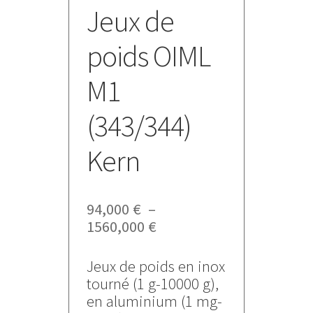
Jeux de
poids OIML
M1
(343/344)
Kern
94,000
€
–
Plage
1560,000
€
de
prix :
Jeux de poids en inox
94,000 €
tourné (1 g-10000 g),
à
en aluminium (1 mg-