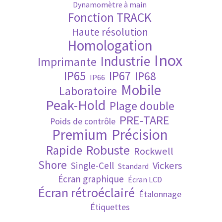
Dynamomètre à main
Fonction TRACK
Validation de la commande
Haute résolution
Homologation
Inox
Industrie
Imprimante
IP65
IP67
IP68
IP66
Mobile
Laboratoire
Peak-Hold
Plage double
PRE-TARE
Poids de contrôle
Premium
Précision
Robuste
Rapide
Rockwell
Shore
Vickers
Single-Cell
Standard
Écran graphique
Écran LCD
Écran rétroéclairé
Étalonnage
Étiquettes