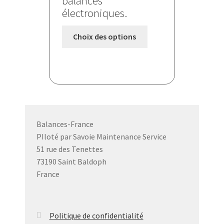
balances
électroniques.
Ce
Choix des options
produit
a
plusieurs
variations.
Les
options
peuvent
Balances-France
être
PIloté par Savoie Maintenance Service
choisies
51 rue des Tenettes
sur
73190 Saint Baldoph
la
France
page
du
produit
Politique de confidentialité