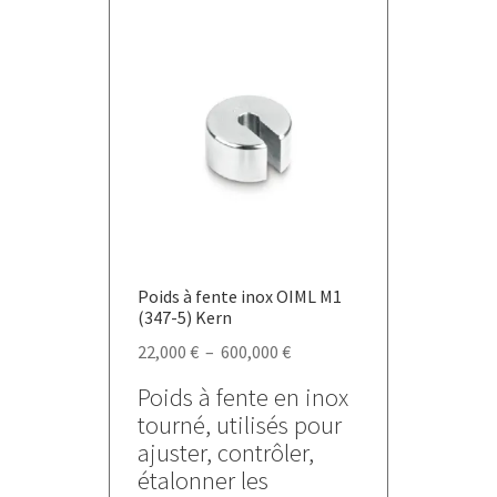
Poids à fente inox OIML M1
(347-5) Kern
Plage
22,000
€
–
600,000
€
de
Poids à fente en inox
prix :
tourné, utilisés pour
22,000 €
ajuster, contrôler,
à
étalonner les
600,000 €