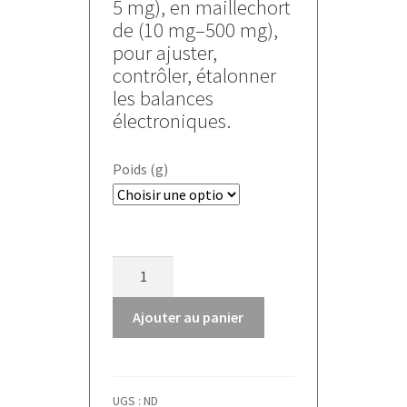
1560,000 €
5 mg), en maillechort
de (10 mg–500 mg),
pour ajuster,
contrôler, étalonner
les balances
électroniques.
Poids (g)
quantité
de
Jeux
Ajouter au panier
de
poids
OIML
UGS :
ND
M1