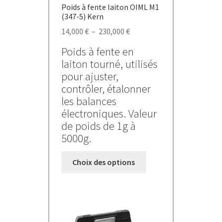
Poids à fente laiton OIML M1
produit
(347-5) Kern
Plage
14,000
€
–
230,000
€
de
Poids à fente en
prix :
laiton tourné, utilisés
14,000 €
pour ajuster,
à
contrôler, étalonner
230,000 €
les balances
électroniques. Valeur
de poids de 1g à
5000g.
Ce
Choix des options
produit
a
plusieurs
variations.
Les