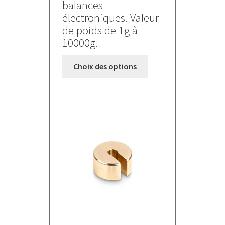
balances
électroniques. Valeur
de poids de 1g à
10000g.
Ce
Choix des options
produit
a
plusieurs
variations.
Les
options
peuvent
être
choisies
sur
la
page
du