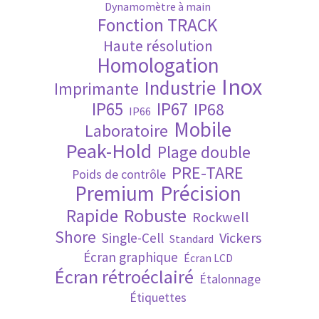
Dynamomètre à main
Fonction TRACK
Validation de la commande
Haute résolution
Homologation
Inox
Industrie
Imprimante
IP65
IP67
IP68
IP66
Mobile
Laboratoire
Peak-Hold
Plage double
PRE-TARE
Poids de contrôle
Premium
Précision
Robuste
Rapide
Rockwell
Shore
Vickers
Single-Cell
Standard
Écran graphique
Écran LCD
Écran rétroéclairé
Étalonnage
Étiquettes