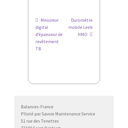
Navigation
Article
Article
Mesureur
Duromètre
précédent :
suivant :
digital
mobile Leeb
de
d’épaisseur de
HMO
l’article
revêtement
TB
Balances-France
PIloté par Savoie Maintenance Service
51 rue des Tenettes
73190 Saint Baldoph