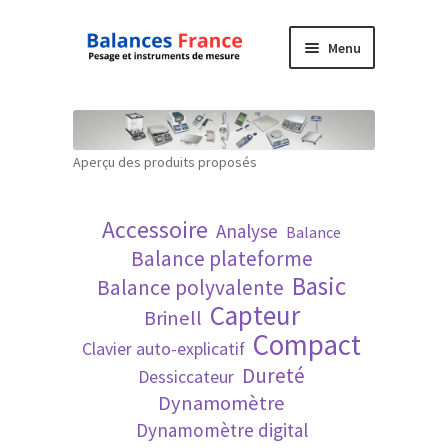
Aller
Aller
Menu
à
au
la
contenu
Accueil
navigation
Mon compte
Aperçu des produits proposés
Panier
Accessoire
Analyse
Balance
Politique de confidentialité
Balance plateforme
Basic
Balance polyvalente
Politique en matière de remboursements et
Capteur
Brinell
de retours
Compact
Clavier auto-explicatif
Dureté
Dessiccateur
Recherche avancée
Dynamomètre
Dynamomètre digital
Technique