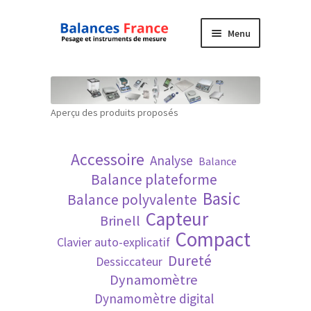
Aller
Aller
Menu
à
au
la
contenu
Accueil
navigation
Mon compte
Aperçu des produits proposés
Panier
Accessoire
Analyse
Balance
Politique de confidentialité
Balance plateforme
Basic
Balance polyvalente
Politique en matière de remboursements et
Capteur
Brinell
de retours
Compact
Clavier auto-explicatif
Dureté
Dessiccateur
Recherche avancée
Dynamomètre
Dynamomètre digital
Technique