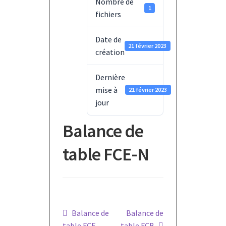
Nombre de
1
fichiers
Date de
21 février 2023
création
Dernière
mise à
21 février 2023
jour
Balance de
table FCE-N
Navigation
Article
Article
Balance de
Balance de
précédent :
suivant :
table FCF
table FCB