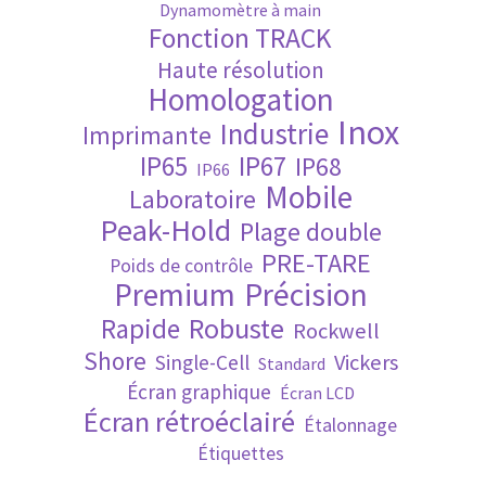
Dynamomètre à main
Fonction TRACK
Validation de la commande
Haute résolution
Homologation
Inox
Industrie
Imprimante
IP65
IP67
IP68
IP66
Mobile
Laboratoire
Peak-Hold
Plage double
PRE-TARE
Poids de contrôle
Premium
Précision
Robuste
Rapide
Rockwell
Shore
Vickers
Single-Cell
Standard
Écran graphique
Écran LCD
Écran rétroéclairé
Étalonnage
Étiquettes