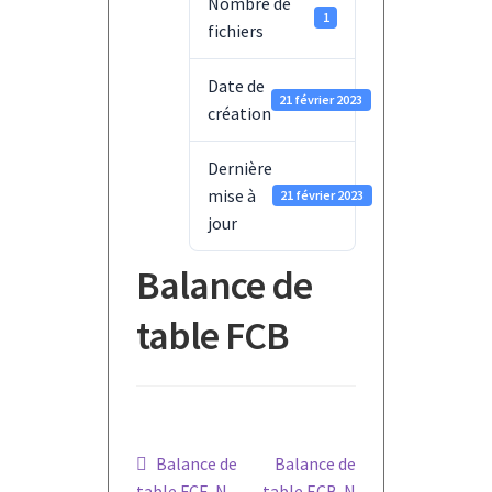
Nombre de
1
fichiers
Date de
21 février 2023
création
Dernière
mise à
21 février 2023
jour
Balance de
table FCB
Navigation
Article
Article
Balance de
Balance de
précédent :
suivant :
table FCE-N
table ECB-N