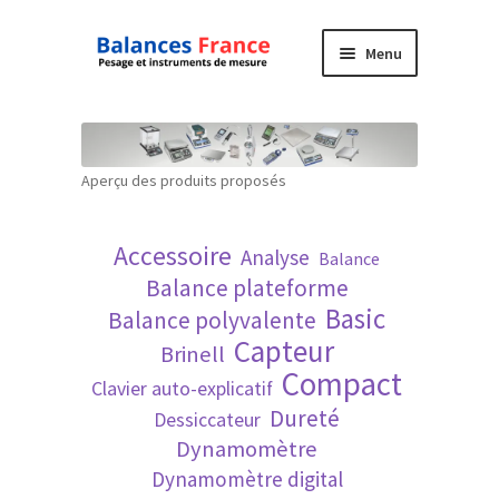
Aller
Aller
Menu
à
au
la
contenu
Accueil
navigation
Mon compte
Aperçu des produits proposés
Panier
Accessoire
Analyse
Balance
Politique de confidentialité
Balance plateforme
Basic
Balance polyvalente
Politique en matière de remboursements et
Capteur
Brinell
de retours
Compact
Clavier auto-explicatif
Dureté
Dessiccateur
Recherche avancée
Dynamomètre
Dynamomètre digital
Technique