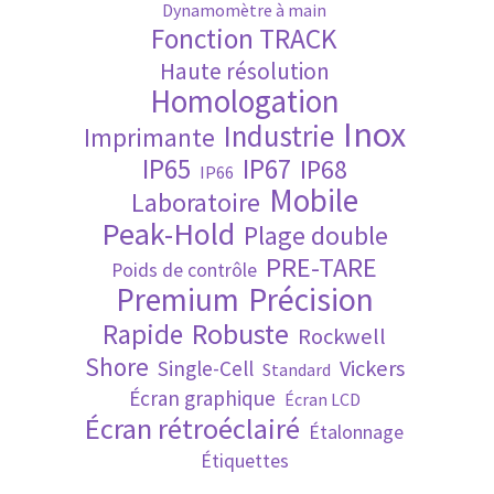
Dynamomètre à main
Fonction TRACK
Validation de la commande
Haute résolution
Homologation
Inox
Industrie
Imprimante
IP65
IP67
IP68
IP66
Mobile
Laboratoire
Peak-Hold
Plage double
PRE-TARE
Poids de contrôle
Premium
Précision
Robuste
Rapide
Rockwell
Shore
Vickers
Single-Cell
Standard
Écran graphique
Écran LCD
Écran rétroéclairé
Étalonnage
Étiquettes