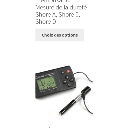
mémorisation.
Mesure de la dureté
Shore A, Shore 0,
Shore D
Ce
Choix des options
produit
a
plusieurs
variations.
Les
options
peuvent
être
choisies
sur
la
page
du