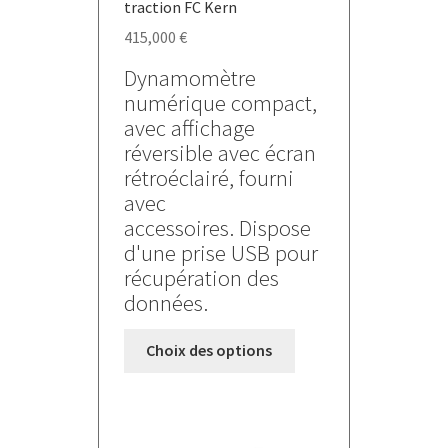
traction FC Kern
415,000
€
Dynamomètre
numérique compact,
avec affichage
réversible avec écran
rétroéclairé, fourni
avec
accessoires. Dispose
d'une prise USB pour
récupération des
données.
Ce
Choix des options
produit
a
plusieurs
variations.