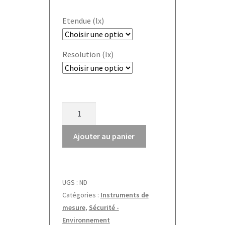
Etendue (lx)
Resolution (lx)
quantité
de
Photomètre
Ajouter au panier
SO
Luxmètre
Kern
UGS :
ND
Catégories :
Instruments de
mesure
,
Sécurité -
Environnement