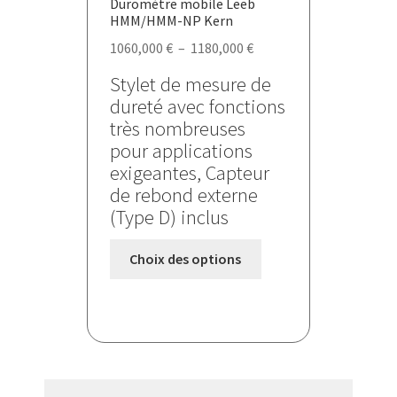
Duromètre mobile Leeb
produit
HMM/HMM-NP Kern
Plage
1060,000
€
–
1180,000
€
de
Stylet de mesure de
prix :
dureté avec fonctions
1060,000 €
très nombreuses
à
pour applications
1180,000 €
exigeantes, Capteur
de rebond externe
(Type D) inclus
Ce
Choix des options
produit
a
plusieurs
variations.
Les
options