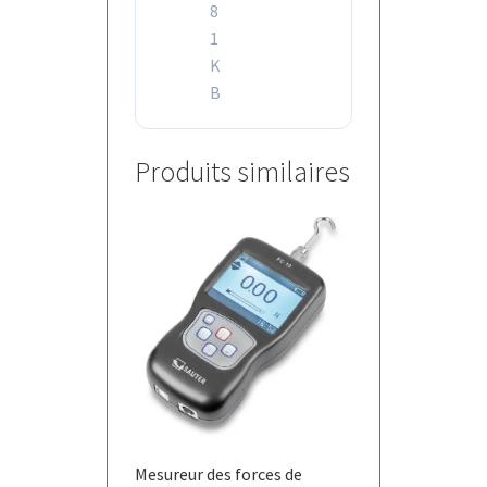
8
1
K
B
Produits similaires
Mesureur des forces de