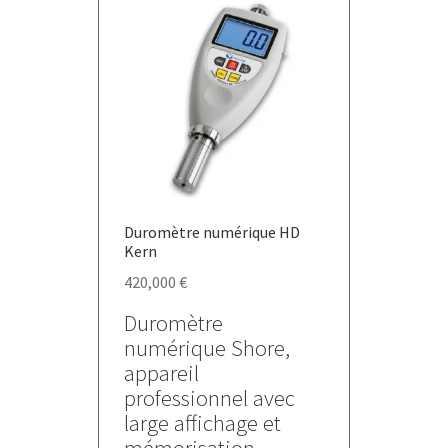
Les
options
peuvent
être
choisies
sur
la
page
du
Duromètre numérique HD
produit
Kern
420,000
€
Duromètre
numérique Shore,
appareil
professionnel avec
large affichage et