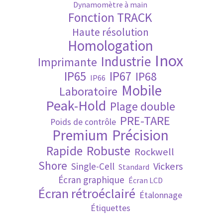
Dynamomètre à main
Fonction TRACK
Validation de la commande
Haute résolution
Homologation
Inox
Industrie
Imprimante
IP65
IP67
IP68
IP66
Mobile
Laboratoire
Peak-Hold
Plage double
PRE-TARE
Poids de contrôle
Premium
Précision
Robuste
Rapide
Rockwell
Shore
Vickers
Single-Cell
Standard
Écran graphique
Écran LCD
Écran rétroéclairé
Étalonnage
Étiquettes