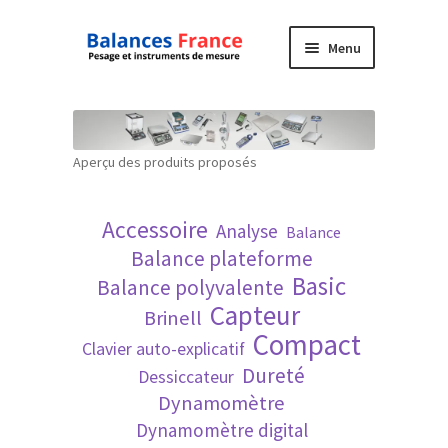
Aller
Aller
Menu
à
au
la
contenu
Accueil
navigation
Mon compte
Aperçu des produits proposés
Panier
Accessoire
Analyse
Balance
Politique de confidentialité
Balance plateforme
Basic
Balance polyvalente
Politique en matière de remboursements et
Capteur
Brinell
de retours
Compact
Clavier auto-explicatif
Dureté
Dessiccateur
Recherche avancée
Dynamomètre
Dynamomètre digital
Technique