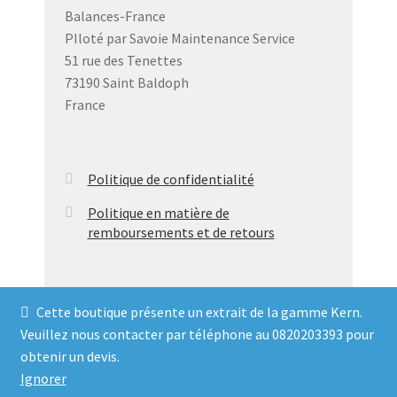
peuvent
Balances-France
être
PIloté par Savoie Maintenance Service
choisies
51 rue des Tenettes
sur
73190 Saint Baldoph
la
France
page
du
produit
Politique de confidentialité
Politique en matière de
remboursements et de retours
Cette boutique présente un extrait de la gamme Kern.
Veuillez nous contacter par téléphone au 0820203393 pour
© Balances France 2026
obtenir un devis.
Politique de confidentialité
Ignorer