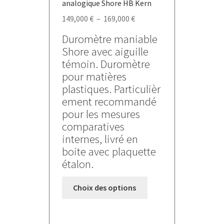
analogique Shore HB Kern
Plage
149,000
€
–
169,000
€
de
Duromètre maniable
prix :
Shore avec aiguille
149,000 €
témoin. Duromètre
à
pour matières
169,000 €
plastiques. Particulièr
ement recommandé
pour les mesures
comparatives
internes, livré en
boite avec plaquette
étalon.
Ce
Choix des options
produit
a
plusieurs