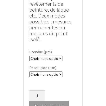
revêtements de
peinture, de laque
etc. Deux modes
possibles : mesures
permanentes ou
mesures du point
isolé.
Etendue (µm)
Resolution (µm)
quantité
de
Mesureur