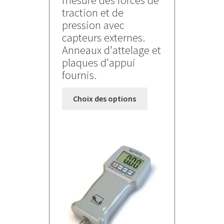
traction et de
pression avec
capteurs externes.
Anneaux d'attelage et
plaques d'appui
fournis.
Ce
Choix des options
produit
a
plusieurs
variations.
Les
options
peuvent
être
choisies
sur