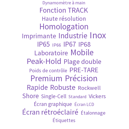
Dynamomètre à main
Fonction TRACK
Validation de la commande
Haute résolution
Homologation
Inox
Industrie
Imprimante
IP65
IP67
IP68
IP66
Mobile
Laboratoire
Peak-Hold
Plage double
PRE-TARE
Poids de contrôle
Premium
Précision
Robuste
Rapide
Rockwell
Shore
Vickers
Single-Cell
Standard
Écran graphique
Écran LCD
Écran rétroéclairé
Étalonnage
Étiquettes