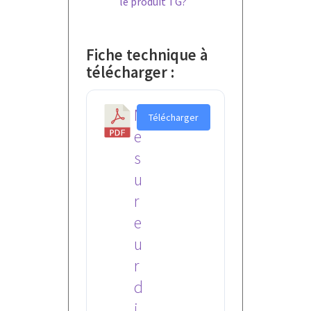
le produit TG?
Fiche technique à
télécharger :
M
Télécharger
e
s
u
r
e
u
r
d
i