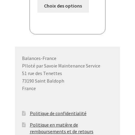
Ce
Choix des options
produit
a
plusieurs
variations.
Les
options
peuvent
Balances-France
être
PIloté par Savoie Maintenance Service
choisies
51 rue des Tenettes
sur
73190 Saint Baldoph
la
France
page
du
produit
Politique de confidentialité
Politique en matière de
remboursements et de retours