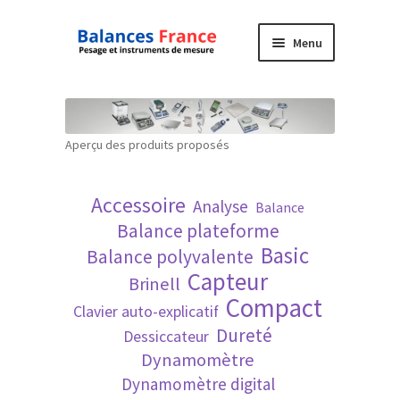
Aller
Aller
Menu
à
au
la
contenu
Accueil
navigation
Mon compte
Aperçu des produits proposés
Panier
Accessoire
Analyse
Balance
Politique de confidentialité
Balance plateforme
Basic
Balance polyvalente
Politique en matière de remboursements et
Capteur
Brinell
de retours
Compact
Clavier auto-explicatif
Dureté
Dessiccateur
Recherche avancée
Dynamomètre
Dynamomètre digital
Technique