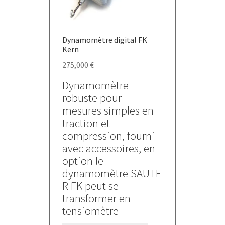
la
page
du
Dynamomètre digital FK
produit
Kern
275,000
€
Dynamomètre
robuste pour
mesures simples en
traction et
compression, fourni
avec accessoires, en
option le
dynamomètre SAUTE
R FK peut se
transformer en
tensiomètre