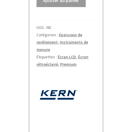
Ajouter au panier
digital
d'épaisseur
de
UGS :
ND
revêtement
Catégories :
Epaisseur de
TG
revêtement
,
Instruments de
Kern
mesure
Étiquettes :
Écran LCD
,
Écran
rétroéclairé
,
Premium