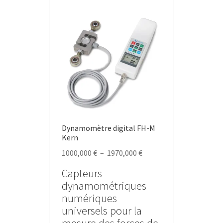
variations.
Les
options
peuvent
être
choisies
sur
la
page
du
Dynamomètre digital FH-M
produit
Kern
Plage
1000,000
€
–
1970,000
€
de
Capteurs
prix :
dynamométriques
1000,000 €
numériques
à
universels pour la
1970,000 €
mesure des forces de