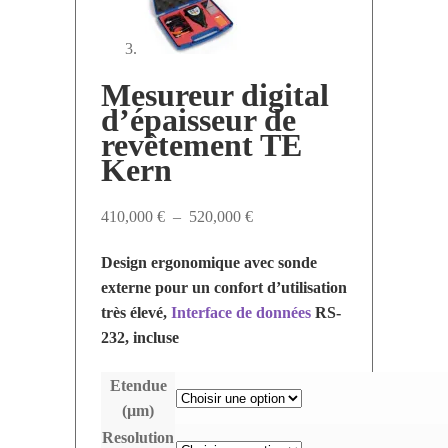
Mesureur digital
d’épaisseur de
revêtement TE
Kern
Plage
410,000
€
–
520,000
€
de
Design ergonomique avec sonde
prix :
externe pour un confort d’utilisation
410,000 €
très élevé,
Interface de données
RS-
à
232, incluse
520,000 €
Etendue
(µm)
Resolution