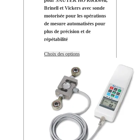
pour SAUTER HO Rockwell,
Brinell et Vickers avec sonde
motorisée pour les opérations
de mesure automatisées pour
plus de précision et de
répétabilité
Ce
Choix des options
produit
a
plusieurs
variations.
Les
options
peuvent
être
choisies
sur
la