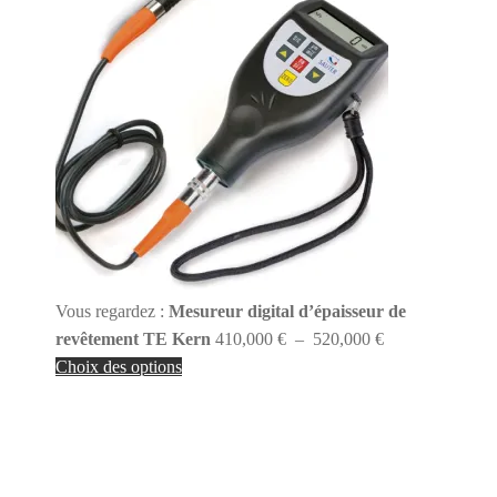
Vous regardez :
Mesureur digital d’épaisseur de
Plage
revêtement TE Kern
410,000
€
–
520,000
€
de
Choix des options
prix :
410,000 €
à
520,000 €