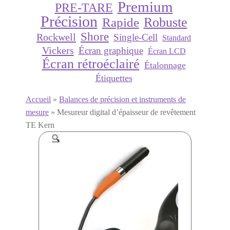
Premium
PRE-TARE
Précision
Robuste
Rapide
Shore
Rockwell
Single-Cell
Standard
Vickers
Écran graphique
Écran LCD
Écran rétroéclairé
Étalonnage
Étiquettes
Accueil
»
Balances de précision et instruments de
mesure
»
Mesureur digital d’épaisseur de revêtement
TE Kern
🔍