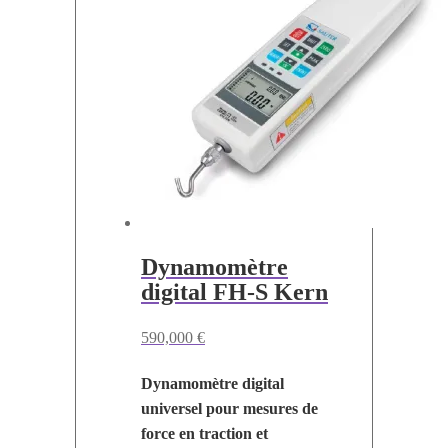
variations.
Les
options
peuvent
être
choisies
sur
la
page
du
Dynamomètre
produit
digital FH-S Kern
590,000
€
Dynamomètre digital
universel pour mesures de
force en traction et