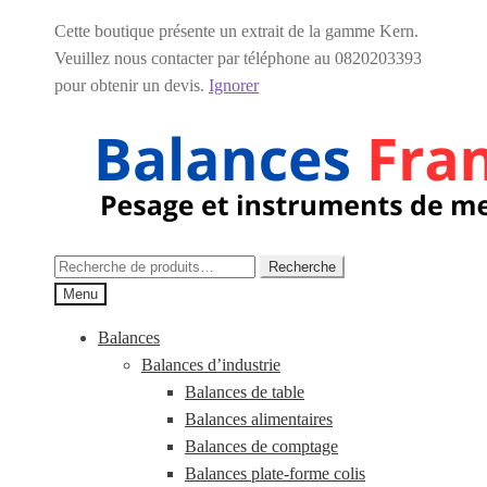
Cette boutique présente un extrait de la gamme Kern.
Veuillez nous contacter par téléphone au 0820203393
pour obtenir un devis.
Ignorer
Aller
Aller
à
au
la
contenu
navigation
Recherche
Recherche
pour :
Menu
Balances
Balances d’industrie
Balances de table
Balances alimentaires
Balances de comptage
Balances plate-forme colis