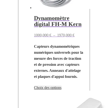
page
du
Dynamomètre
produit
digital FH-M Kern
Plage
1000,000
€
–
1970,000
€
de
Capteurs dynamométriques
prix :
numériques universels pour la
1000,000 €
mesure des forces de traction
à
et de pression avec capteurs
1970,000 €
externes. Anneaux d'attelage
et plaques d'appui fournis.
Ce
Choix des options
produit
a
plusieurs