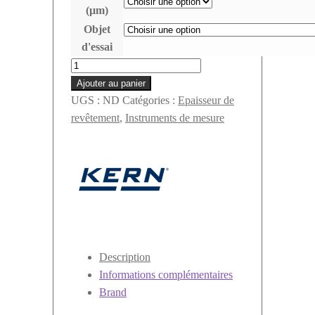
(µm)
Objet
d'essai
quantité
de
Ajouter au panier
Mesureur
UGS :
ND
Catégories :
Epaisseur de
digital
revêtement
,
Instruments de mesure
d'épaisseur
de
revêtement
TE
Kern
Description
Informations complémentaires
Brand