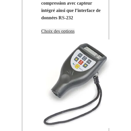
compression avec capteur
intégré ainsi que l’interface de
données RS-232
Ce
Choix des options
produit
a
plusieurs
variations.
Les
options
peuvent
être
choisies
sur
la
page
du