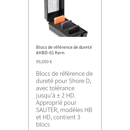
être
choisies
sur
la
page
du
Blocs de référence de dureté
produit
AHBD-01 Kern
99,000
€
Blocs de référence de
dureté pour Shore D,
avec tolérance
jusqu'à ± 2 HD.
Approprié pour
SAUTER, modèles HB
et HD, contient 3
blocs