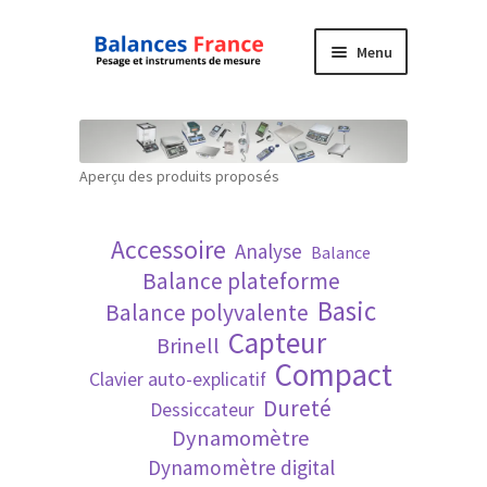
Aller
Aller
Menu
à
au
la
contenu
Accueil
navigation
Mon compte
Aperçu des produits proposés
Panier
Accessoire
Analyse
Balance
Politique de confidentialité
Balance plateforme
Basic
Balance polyvalente
Politique en matière de remboursements et
Capteur
Brinell
de retours
Compact
Clavier auto-explicatif
Dureté
Dessiccateur
Recherche avancée
Dynamomètre
Dynamomètre digital
Technique