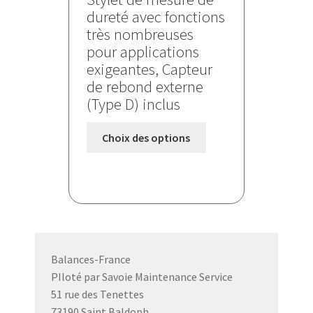
prix :
dureté avec fonctions
1060,000 €
très nombreuses
à
pour applications
1180,000 €
exigeantes, Capteur
de rebond externe
(Type D) inclus
Ce
Choix des options
produit
a
plusieurs
variations.
Les
options
peuvent
Balances-France
être
PIloté par Savoie Maintenance Service
choisies
51 rue des Tenettes
sur
73190 Saint Baldoph