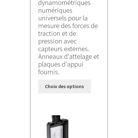
dynamométriques
1000,000 €
numériques
à
universels pour la
1970,000 €
mesure des forces de
traction et de
pression avec
capteurs externes.
Anneaux d'attelage et
plaques d'appui
fournis.
Ce
Choix des options
produit
a
plusieurs
variations.
Les
options
peuvent