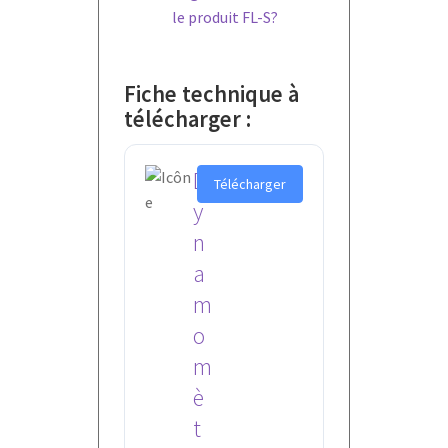
le produit FL-S?
Fiche technique à
télécharger :
D
Télécharger
y
n
a
m
o
m
è
t