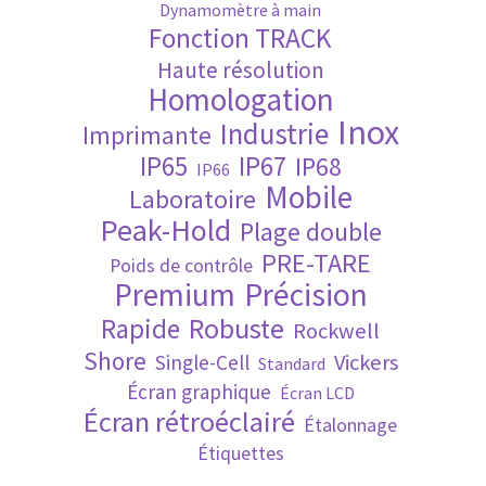
Dynamomètre à main
Fonction TRACK
Validation de la commande
Haute résolution
Homologation
Inox
Industrie
Imprimante
IP65
IP67
IP68
IP66
Mobile
Laboratoire
Peak-Hold
Plage double
PRE-TARE
Poids de contrôle
Premium
Précision
Robuste
Rapide
Rockwell
Shore
Vickers
Single-Cell
Standard
Écran graphique
Écran LCD
Écran rétroéclairé
Étalonnage
Étiquettes