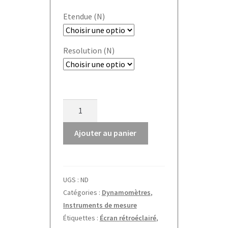
Etendue (N)
Resolution (N)
quantité
de
Dynamomètre
Ajouter au panier
digital
FL-
S
UGS :
ND
Kern
Catégories :
Dynamomètres
,
Instruments de mesure
Étiquettes :
Écran rétroéclairé
,