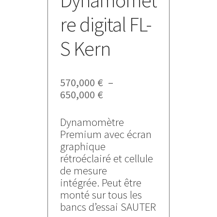
Dynamomèt
re digital FL-
S Kern
570,000
€
–
Plage
650,000
€
de
prix :
Dynamomètre
570,000 €
Premium avec écran
à
graphique
650,000 €
rétroéclairé et cellule
de mesure
intégrée. Peut être
monté sur tous les
bancs d’essai SAUTER