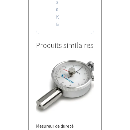
3
0
K
B
Produits similaires
Mesureur de dureté