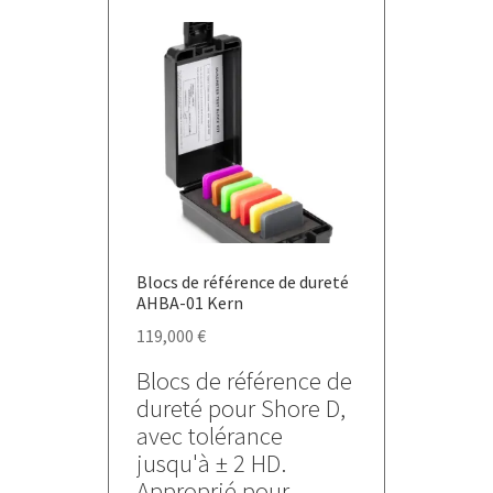
variations.
Les
options
peuvent
être
choisies
sur
la
page
du
Blocs de référence de dureté
produit
AHBA-01 Kern
119,000
€
Blocs de référence de
dureté pour Shore D,
avec tolérance
jusqu'à ± 2 HD.
Approprié pour