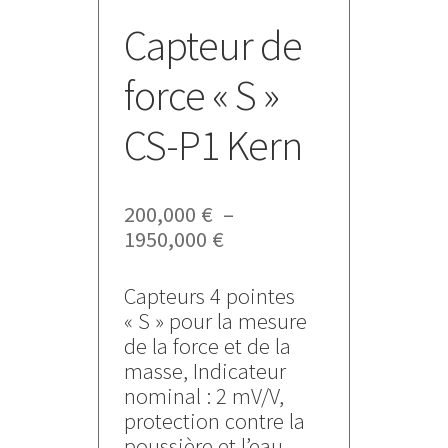
Capteur de
force « S »
CS-P1 Kern
200,000
€
–
Plage
1950,000
€
de
prix :
Capteurs 4 pointes
200,000 €
« S » pour la mesure
à
de la force et de la
1950,000 €
masse, Indicateur
nominal : 2 mV/V,
protection contre la
poussière et l’eau