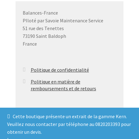
options
peuvent
Balances-France
être
PIloté par Savoie Maintenance Service
choisies
51 rue des Tenettes
sur
73190 Saint Baldoph
la
France
page
du
produit
Politique de confidentialité
Politique en matière de
remboursements et de retours
Cette boutique présente un extrait de la gamme Kern.
Veuillez nous contacter par téléphone au 0820203393 pour
© Balances France 2026
obtenir un devis.
Politique de confidentialité