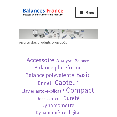
Aller
Aller
Menu
à
au
la
contenu
Accueil
navigation
Mon compte
Aperçu des produits proposés
Panier
Accessoire
Analyse
Balance
Politique de confidentialité
Balance plateforme
Basic
Balance polyvalente
Politique en matière de remboursements et
Capteur
Brinell
de retours
Compact
Clavier auto-explicatif
Dureté
Dessiccateur
Recherche avancée
Dynamomètre
Dynamomètre digital
Technique