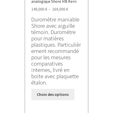
analogique Shore HB Kern
Plage
149,000
€
–
169,000
€
de
Duromètre maniable
prix :
Shore avec aiguille
149,000 €
témoin. Duromètre
à
pour matières
169,000 €
plastiques. Particulièr
ement recommandé
pour les mesures
comparatives
internes, livré en
boite avec plaquette
étalon.
Ce
Choix des options
produit
a
plusieurs