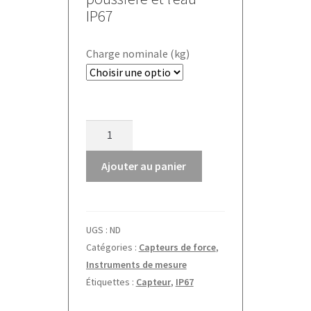
IP67
Charge nominale (kg)
quantité
de
Capteur
Ajouter au panier
de
force
« S »
UGS :
ND
CS-
Catégories :
Capteurs de force
,
P1
Instruments de mesure
Kern
Étiquettes :
Capteur
,
IP67