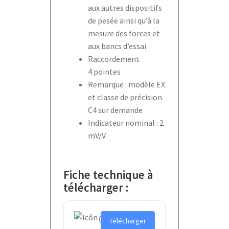
aux autres dispositifs
de pesée ainsi qu’à la
mesure des forces et
aux bancs d’essai
Raccordement
4 pointes
Remarque : modèle EX
et classe de précision
C4 sur demande
Indicateur nominal : 2
mV/V
Fiche technique à
télécharger :
C
Télécharger