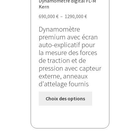
Dynamomètre digital FL-M
Kern
Plage
690,000
€
–
1290,000
€
de
Dynamomètre
prix :
premium avec écran
690,000 €
auto-explicatif pour
à
la mesure des forces
1290,000 €
de traction et de
pression avec capteur
externe, anneaux
d'attelage fournis
Ce
Choix des options
produit
a
plusieurs
variations.
Les