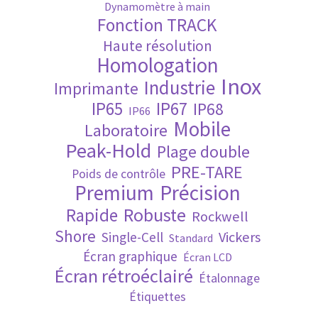
Dynamomètre à main
Fonction TRACK
Validation de la commande
Haute résolution
Homologation
Inox
Industrie
Imprimante
IP65
IP67
IP68
IP66
Mobile
Laboratoire
Peak-Hold
Plage double
PRE-TARE
Poids de contrôle
Premium
Précision
Robuste
Rapide
Rockwell
Shore
Vickers
Single-Cell
Standard
Écran graphique
Écran LCD
Écran rétroéclairé
Étalonnage
Étiquettes