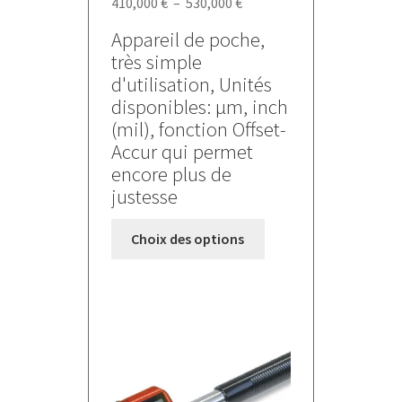
Plage
410,000
€
–
530,000
€
de
Appareil de poche,
prix :
très simple
410,000 €
d'utilisation, Unités
à
disponibles: µm, inch
530,000 €
(mil), fonction Offset-
Accur qui permet
encore plus de
justesse
Ce
Choix des options
produit
a
plusieurs
variations.
Les
options
peuvent