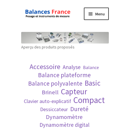
Aller
Aller
Menu
à
au
la
contenu
Accueil
navigation
Mon compte
Aperçu des produits proposés
Panier
Accessoire
Analyse
Balance
Politique de confidentialité
Balance plateforme
Basic
Balance polyvalente
Politique en matière de remboursements et
Capteur
Brinell
de retours
Compact
Clavier auto-explicatif
Dureté
Dessiccateur
Recherche avancée
Dynamomètre
Dynamomètre digital
Technique