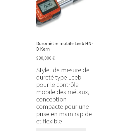
être
choisies
sur
la
page
du
Duromètre mobile Leeb HN-
produit
D Kern
930,000
€
Stylet de mesure de
dureté type Leeb
pour le contrôle
mobile des métaux,
conception
compacte pour une
prise en main rapide
et flexible