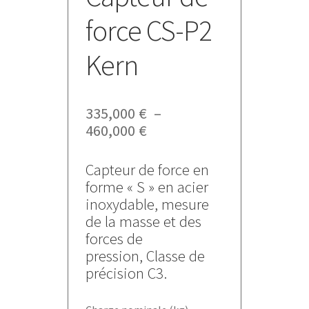
force CS-P2
Kern
335,000
€
–
Plage
460,000
€
de
prix :
Capteur de force en
335,000 €
forme « S » en acier
à
inoxydable, mesure
460,000 €
de la masse et des
forces de
pression, Classe de
précision C3.