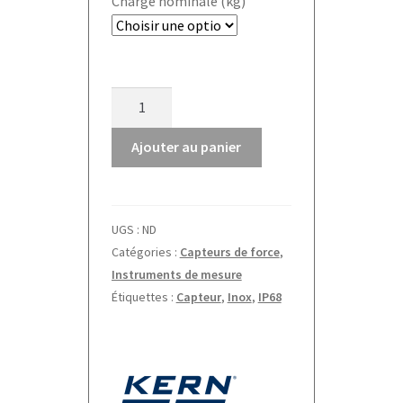
Charge nominale (kg)
quantité
de
Capteur
Ajouter au panier
de
force
CS-
UGS :
ND
P2
Catégories :
Capteurs de force
,
Kern
Instruments de mesure
Étiquettes :
Capteur
,
Inox
,
IP68