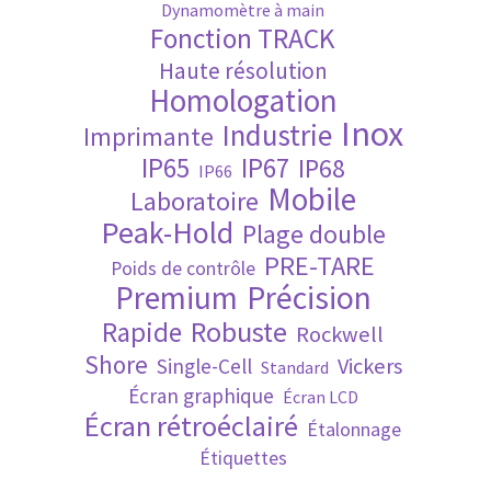
Dynamomètre à main
Fonction TRACK
Validation de la commande
Haute résolution
Homologation
Inox
Industrie
Imprimante
IP65
IP67
IP68
IP66
Mobile
Laboratoire
Peak-Hold
Plage double
PRE-TARE
Poids de contrôle
Premium
Précision
Robuste
Rapide
Rockwell
Shore
Vickers
Single-Cell
Standard
Écran graphique
Écran LCD
Écran rétroéclairé
Étalonnage
Étiquettes