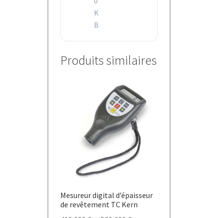
0
K
B
Produits similaires
Mesureur digital d’épaisseur
de revêtement TC Kern