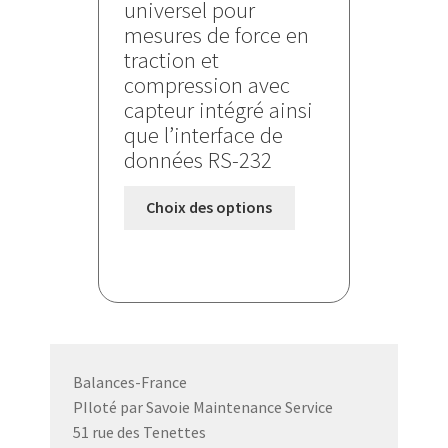
universel pour
mesures de force en
traction et
compression avec
capteur intégré ainsi
que l’interface de
données RS-232
Ce
Choix des options
produit
a
plusieurs
variations.
Les
options
peuvent
Balances-France
être
PIloté par Savoie Maintenance Service
choisies
51 rue des Tenettes
sur