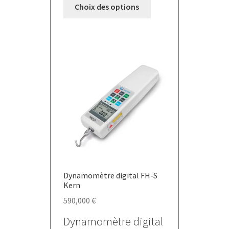
Ce
Choix des options
produit
a
plusieurs
variations.
Les
options
peuvent
être
choisies
sur
la
page
du
Dynamomètre digital FH-S
produit
Kern
590,000
€
Dynamomètre digital