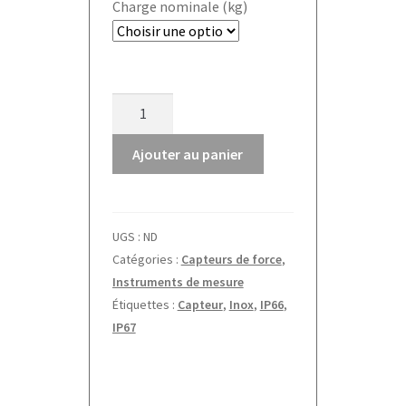
Charge nominale (kg)
quantité
de
Capteur
Ajouter au panier
de
force
CO-
UGS :
ND
Y2
Catégories :
Capteurs de force
,
Instruments de mesure
Étiquettes :
Capteur
,
Inox
,
IP66
,
IP67