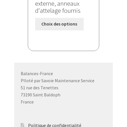
externe, anneaux
d'attelage fournis
Ce
Choix des options
produit
a
plusieurs
variations.
Les
options
peuvent
Balances-France
être
PIloté par Savoie Maintenance Service
choisies
51 rue des Tenettes
sur
73190 Saint Baldoph
la
France
page
du
produit
Politique de confidentialité