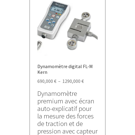
Dynamomètre digital FL-M
Kern
Plage
690,000
€
–
1290,000
€
de
Dynamomètre
prix :
premium avec écran
690,000 €
auto-explicatif pour
à
la mesure des forces
1290,000 €
de traction et de
pression avec capteur