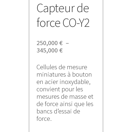
Capteur de
force CO-Y2
250,000
€
–
Plage
345,000
€
de
prix :
Cellules de mesure
250,000 €
miniatures à bouton
à
en acier inoxydable,
345,000 €
convient pour les
mesures de masse et
de force ainsi que les
bancs d’essai de
force.