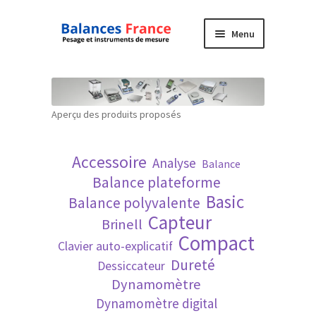
Aller
Aller
Menu
à
au
la
contenu
Accueil
navigation
Mon compte
Aperçu des produits proposés
Panier
Accessoire
Analyse
Balance
Politique de confidentialité
Balance plateforme
Basic
Balance polyvalente
Politique en matière de remboursements et
Capteur
Brinell
de retours
Compact
Clavier auto-explicatif
Dureté
Dessiccateur
Recherche avancée
Dynamomètre
Dynamomètre digital
Technique