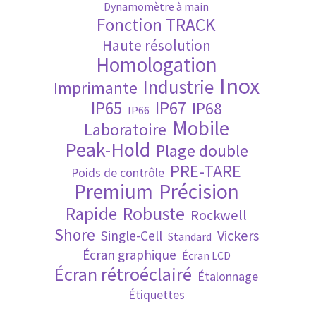
Dynamomètre à main
Fonction TRACK
Validation de la commande
Haute résolution
Homologation
Inox
Industrie
Imprimante
IP65
IP67
IP68
IP66
Mobile
Laboratoire
Peak-Hold
Plage double
PRE-TARE
Poids de contrôle
Premium
Précision
Robuste
Rapide
Rockwell
Shore
Vickers
Single-Cell
Standard
Écran graphique
Écran LCD
Écran rétroéclairé
Étalonnage
Étiquettes