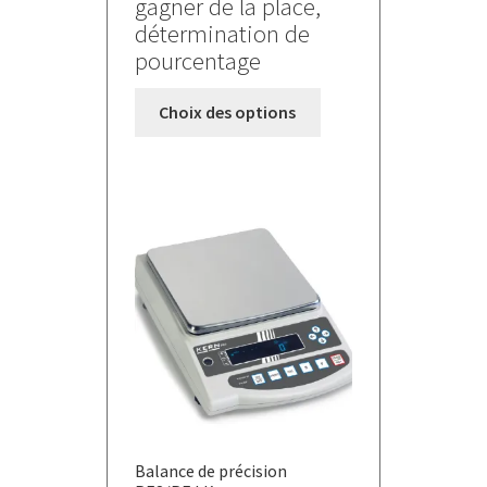
gagner de la place,
détermination de
pourcentage
Ce
Choix des options
produit
a
plusieurs
variations.
Les
options
peuvent
être
choisies
sur
la
page
du
Balance de précision
produit