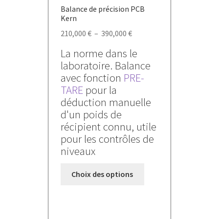
Balance de précision PCB
Kern
Plage
210,000
€
–
390,000
€
de
La norme dans le
prix :
laboratoire. Balance
210,000 €
avec fonction
PRE-
à
TARE
pour la
390,000 €
déduction manuelle
d'un poids de
récipient connu, utile
pour les contrôles de
niveaux
Ce
Choix des options
produit
a
plusieurs
variations.