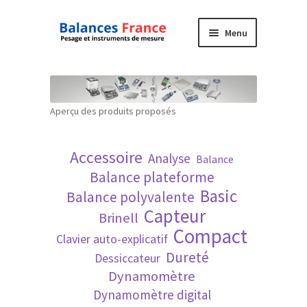
Aller
Aller
Menu
à
au
la
contenu
Accueil
navigation
Mon compte
Aperçu des produits proposés
Panier
Accessoire
Analyse
Balance
Politique de confidentialité
Balance plateforme
Basic
Balance polyvalente
Politique en matière de remboursements et
Capteur
Brinell
de retours
Compact
Clavier auto-explicatif
Dureté
Dessiccateur
Recherche avancée
Dynamomètre
Dynamomètre digital
Technique