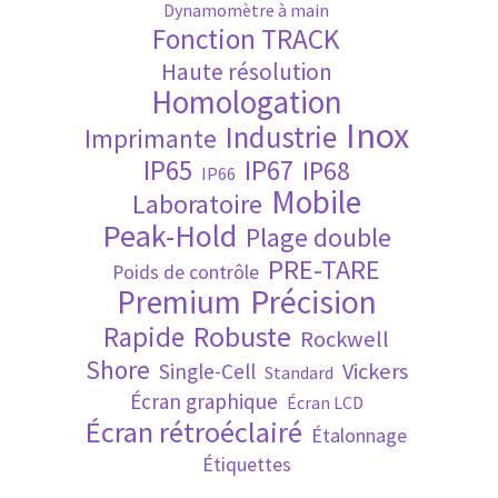
Dynamomètre à main
Fonction TRACK
Validation de la commande
Haute résolution
Homologation
Inox
Industrie
Imprimante
IP65
IP67
IP68
IP66
Mobile
Laboratoire
Peak-Hold
Plage double
PRE-TARE
Poids de contrôle
Premium
Précision
Robuste
Rapide
Rockwell
Shore
Vickers
Single-Cell
Standard
Écran graphique
Écran LCD
Écran rétroéclairé
Étalonnage
Étiquettes