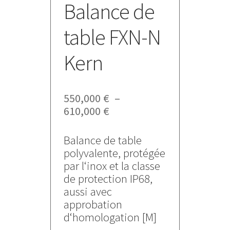
Balance de
table FXN-N
Kern
550,000
€
–
Plage
610,000
€
de
prix :
Balance de table
550,000 €
polyvalente, protégée
à
par l‘inox et la classe
610,000 €
de protection IP68,
aussi avec
approbation
d‘homologation [M]