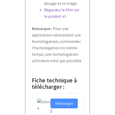
dosage et le triage
Regardez le film sur
le produit ici
Remarque :
Pour une
application nécessitant une
homologation, commander
l‘homologation en même
temps, une homologation
ultérieure n‘est pas possible.
Fiche technique à
télécharger :
B
Télécharger
a