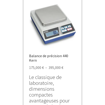
Les
options
peuvent
être
choisies
sur
la
page
du
Balance de précision 440
produit
Kern
Plage
175,000
€
–
395,000
€
de
Le classique de
prix :
laboratoire,
175,000 €
dimensions
à
compactes
395,000 €
avantageuses pour