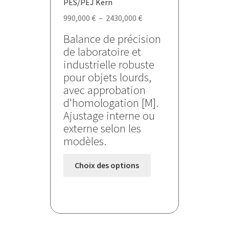
PES/PEJ Kern
Plage
990,000
€
–
2430,000
€
de
Balance de précision
prix :
de laboratoire et
990,000 €
industrielle robuste
à
pour objets lourds,
2430,000 €
avec approbation
d'homologation [M].
Ajustage interne ou
externe selon les
modèles.
Ce
Choix des options
produit
a
plusieurs
variations.
Les