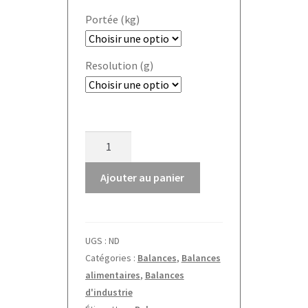
Portée (kg)
Resolution (g)
quantité
de
Balance
Ajouter au panier
de
table
FXN-
UGS :
ND
N
Catégories :
Balances
,
Balances
Kern
alimentaires
,
Balances
d'industrie