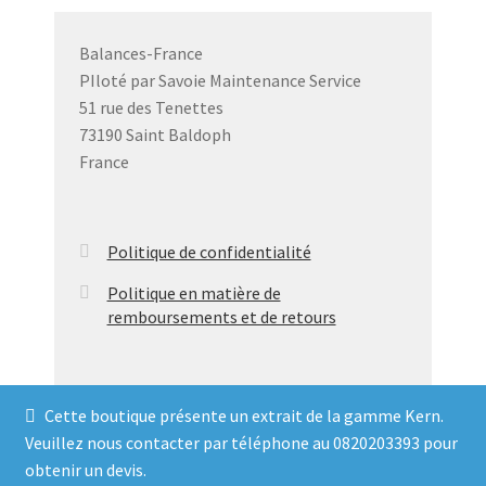
options
peuvent
Balances-France
être
PIloté par Savoie Maintenance Service
choisies
51 rue des Tenettes
sur
73190 Saint Baldoph
la
France
page
du
produit
Politique de confidentialité
Politique en matière de
remboursements et de retours
Cette boutique présente un extrait de la gamme Kern.
Veuillez nous contacter par téléphone au 0820203393 pour
© Balances France 2026
obtenir un devis.
Politique de confidentialité