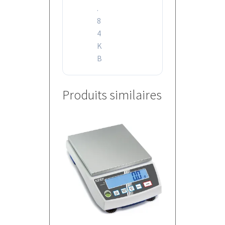
.
8
4
K
B
Produits similaires