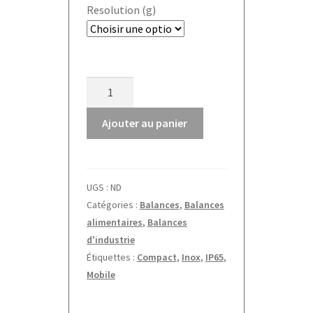
Resolution (g)
quantité
de
Balance
Ajouter au panier
de
table
FOB-
UGS :
ND
NS
Catégories :
Balances
,
Balances
Kern
alimentaires
,
Balances
d'industrie
Étiquettes :
Compact
,
Inox
,
IP65
,
Mobile