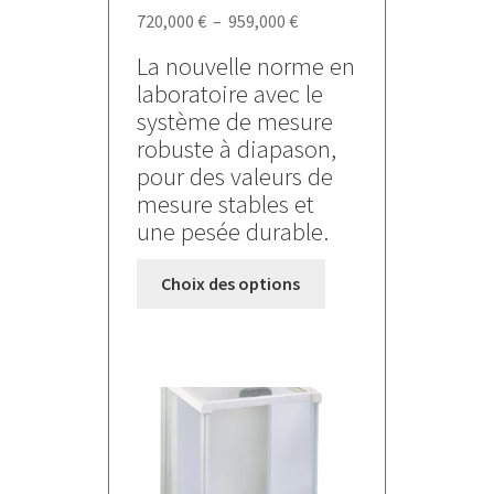
Plage
720,000
€
–
959,000
€
de
La nouvelle norme en
prix :
laboratoire avec le
720,000 €
système de mesure
à
robuste à diapason,
959,000 €
pour des valeurs de
mesure stables et
une pesée durable.
Ce
Choix des options
produit
a
plusieurs
variations.
Les
options
peuvent
être