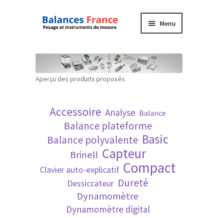
Aller
Aller
Menu
à
au
la
contenu
Accueil
navigation
Mon compte
Aperçu des produits proposés
Panier
Accessoire
Analyse
Balance
Politique de confidentialité
Balance plateforme
Basic
Balance polyvalente
Politique en matière de remboursements et
Capteur
Brinell
de retours
Compact
Clavier auto-explicatif
Dureté
Dessiccateur
Recherche avancée
Dynamomètre
Dynamomètre digital
Technique