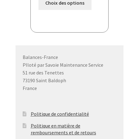
Choix des options
produit
a
plusieurs
variations.
Les
options
peuvent
Balances-France
être
PIloté par Savoie Maintenance Service
choisies
51 rue des Tenettes
sur
73190 Saint Baldoph
la
France
page
du
produit
Politique de confidentialité
Politique en matière de
remboursements et de retours