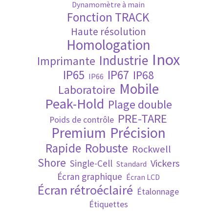
Dynamomètre à main
Fonction TRACK
Validation de la commande
Haute résolution
Homologation
Inox
Industrie
Imprimante
IP65
IP67
IP68
IP66
Mobile
Laboratoire
Peak-Hold
Plage double
PRE-TARE
Poids de contrôle
Premium
Précision
Robuste
Rapide
Rockwell
Shore
Vickers
Single-Cell
Standard
Écran graphique
Écran LCD
Écran rétroéclairé
Étalonnage
Étiquettes