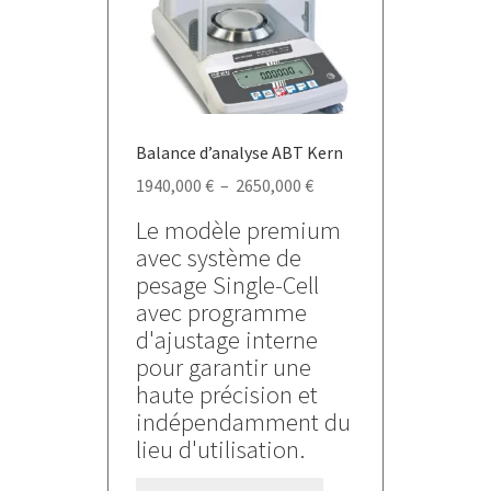
choisies
sur
la
page
du
Balance d’analyse ABT Kern
produit
Plage
1940,000
€
–
2650,000
€
de
Le modèle premium
prix :
avec système de
1940,000 €
pesage Single-Cell
à
avec programme
2650,000 €
d'ajustage interne
pour garantir une
haute précision et
indépendamment du
lieu d'utilisation.
Ce