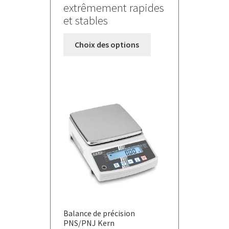
extrêmement rapides
et stables
Ce
Choix des options
produit
a
plusieurs
variations.
Les
options
peuvent
être
choisies
sur
la
page
du
Balance de précision
produit
PNS/PNJ Kern