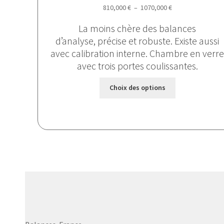
Plage
810,000
€
–
1070,000
€
de
La moins chère des balances
prix :
d’analyse, précise et robuste. Existe aussi
810,000 €
avec calibration interne. Chambre en verr
à
avec trois portes coulissantes.
1070,000 €
Ce
Choix des options
produit
a
plusieurs
variations.
Les
options
peuvent
être
choisies
sur
la