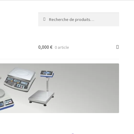
Recherche
Recherche
pour :
0,000
€
0 article
ancée