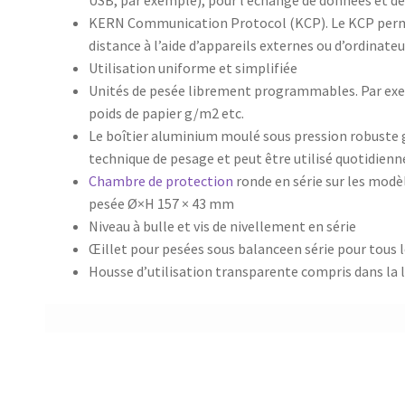
USB, par exemple), pour l’échange de données et d
KERN Communication Protocol (KCP). Le KCP perme
distance à l’aide d’appareils externes ou d’ordinate
Utilisation uniforme et simplifiée
Unités de pesée librement programmables. Par exemp
poids de papier g/m2 etc.
Le boîtier aluminium moulé sous pression robuste ga
technique de pesage et peut être utilisé quotidie
Chambre de protection
ronde en série sur les mod
pesée Ø×H 157 × 43 mm
Niveau à bulle et vis de nivellement en série
Œillet pour pesées sous balanceen série pour tous
Housse d’utilisation transparente compris dans la l