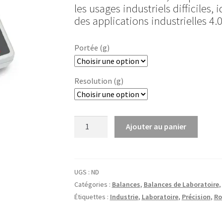
600,000 €
les usages industriels difficiles, 
à
des applications industrielles 4.
680,000 €
Portée (g)
Resolution (g)
quantité
Ajouter au panier
de
Balance
de
précision
UGS :
ND
572
Catégories :
Balances
,
Balances de Laboratoire
Kern
Étiquettes :
Industrie
,
Laboratoire
,
Précision
,
Ro