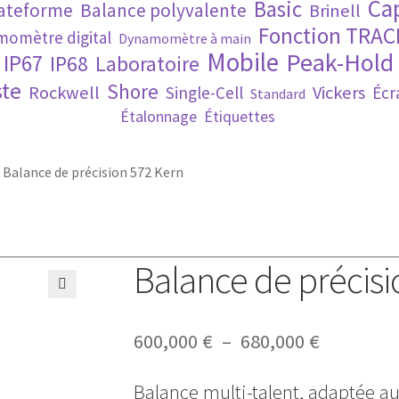
Ca
Basic
lateforme
Balance polyvalente
Brinell
Fonction TRAC
omètre digital
Dynamomètre à main
Mobile
Peak-Hold
IP67
IP68
Laboratoire
te
Shore
Rockwell
Vickers
Single-Cell
Écr
Standard
Étalonnage
Étiquettes
»
Balance de précision 572 Kern
Balance de précisi
🔍
Plage
600,000
€
–
680,000
€
de
prix :
Balance multi-talent, adaptée au