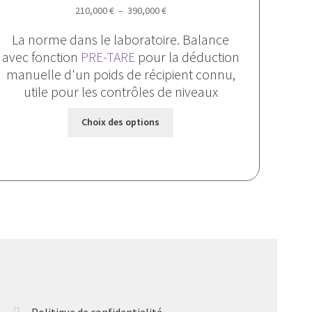
Plage
210,000
€
–
390,000
€
de
La norme dans le laboratoire. Balance
prix :
avec fonction
PRE-TARE
pour la déduction
210,000 €
manuelle d'un poids de récipient connu,
à
utile pour les contrôles de niveaux
390,000 €
Ce
Choix des options
produit
a
plusieurs
variations.
Les
options
peuvent
être
choisies
sur
la
Politique de confidentialité