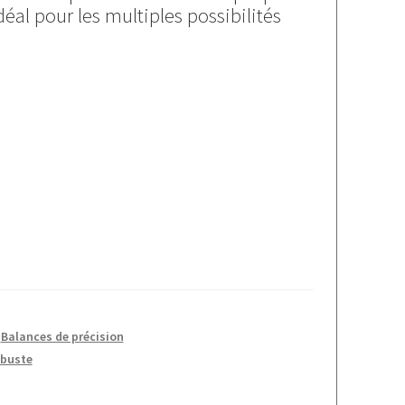
idéal pour les multiples possibilités
0
,
Balances de précision
buste