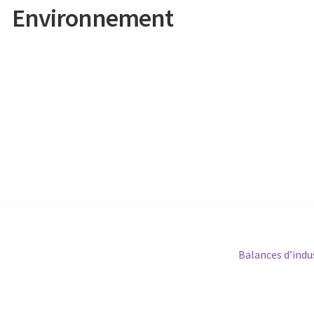
Environnement
Article
Balances d’indu
suivant :