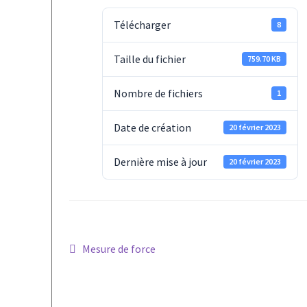
Télécharger
8
Taille du fichier
759.70 KB
Nombre de fichiers
1
Date de création
20 février 2023
Dernière mise à jour
20 février 2023
Navigation
Article
Mesure de force
précédent :
de
l’article