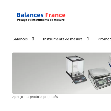
Aller
Aller
à
au
la
contenu
navigation
Balances
Instruments de mesure
Promot
Accueil
Mon compte
Panier
Politique de confidentialité
Pol
Technique
Validation de la commande
Aperçu des produits proposés