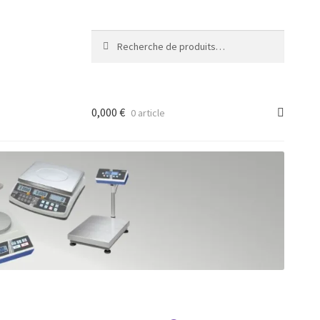
Recherche
Recherche
pour :
0,000
€
0 article
ancée