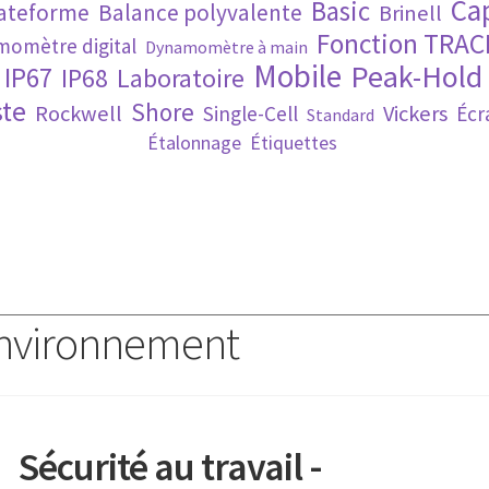
Ca
Basic
lateforme
Balance polyvalente
Brinell
Fonction TRAC
omètre digital
Dynamomètre à main
Mobile
Peak-Hold
IP67
IP68
Laboratoire
te
Shore
Rockwell
Vickers
Single-Cell
Écr
Standard
Étalonnage
Étiquettes
 Environnement
Sécurité au travail -