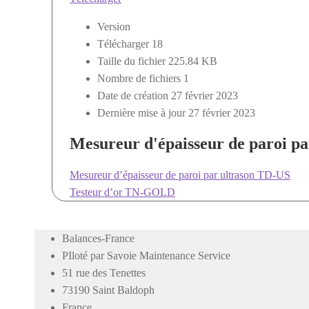
Version
Télécharger
18
Taille du fichier
225.84 KB
Nombre de fichiers
1
Date de création
27 février 2023
Dernière mise à jour
27 février 2023
Mesureur d'épaisseur de paroi p
Navigation
Article
Mesureur d’épaisseur de paroi par ultrason TD-US
de
précédent :
Article
Testeur d’or TN-GOLD
l’article
suivant :
Balances-France
PIloté par Savoie Maintenance Service
51 rue des Tenettes
73190 Saint Baldoph
France