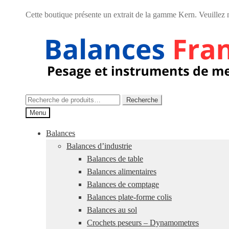
Cette boutique présente un extrait de la gamme Kern. Veuillez
Aller
Aller
à
au
la
contenu
navigation
Recherche
Recherche
pour :
Menu
Balances
Balances d’industrie
Balances de table
Balances alimentaires
Balances de comptage
Balances plate-forme colis
Balances au sol
Crochets peseurs – Dynamometres