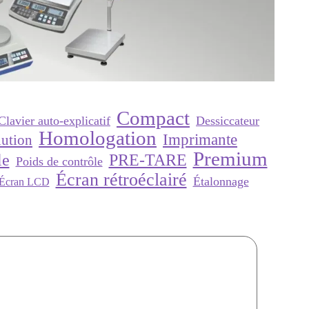
Compact
Clavier auto-explicatif
Dessiccateur
Homologation
Imprimante
lution
Premium
PRE-TARE
le
Poids de contrôle
Écran rétroéclairé
Étalonnage
Écran LCD