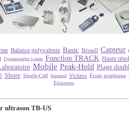
Capteur
Basic
orme
Balance polyvalente
Brinell
Fonction TRACK
Haute réso
l
Dynamomètre à main
Mobile
Peak-Hold
Laboratoire
Plage doub
Shore
l
Vickers
Single-Cell
Écran graphique
Standard
Étiquettes
ar ultrason TB-US