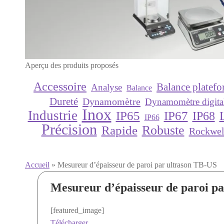
Aperçu des produits proposés
Accessoire
Balance platef
Analyse
Balance
Dureté
Dynamomètre
Dynamomètre digita
Inox
Industrie
IP65
IP67
IP68
IP66
Précision
Robuste
Rapide
Rockwel
Accueil
»
Mesureur d’épaisseur de paroi par ultrason TB-US
Mesureur d’épaisseur de paroi p
[featured_image]
Télécharger