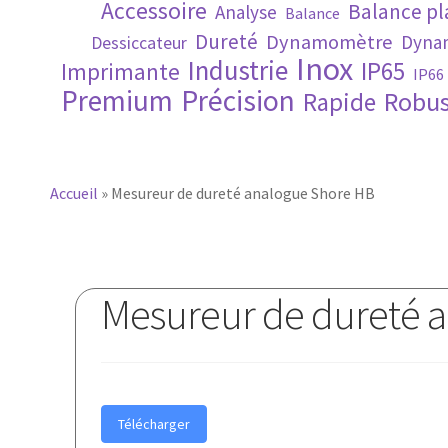
Accessoire
Balance p
Analyse
Balance
Dureté
Dynamomètre
Dynam
Dessiccateur
Inox
Industrie
IP65
Imprimante
IP66
Premium
Précision
Robus
Rapide
Accueil
»
Mesureur de dureté analogue Shore HB
Mesureur de dureté 
Télécharger