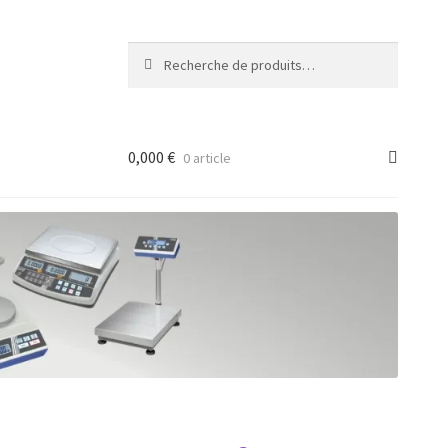
Recherche
Recherche
pour :
0,000
€
0 article
ancée