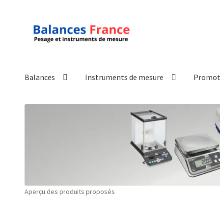
Aller
Aller
à
au
la
contenu
navigation
Balances
Instruments de mesure
Promot
Accueil
Mon compte
Panier
Politique de confidentialité
Pol
Technique
Validation de la commande
Aperçu des produits proposés