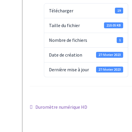
Télécharger
19
Taille du fichier
210.05 KB
Nombre de fichiers
1
Date de création
27 février 2023
Dernière mise à jour
27 février 2023
Navigation
Article
Duromètre numérique HD
précédent :
de
l’article