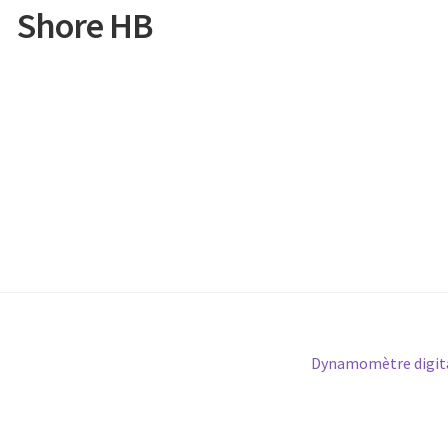
Shore HB
Article
Dynamomètre digita
suivant :