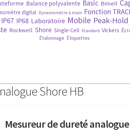
Ca
Basic
lateforme
Balance polyvalente
Brinell
Fonction TRAC
omètre digital
Dynamomètre à main
Mobile
Peak-Hold
IP67
IP68
Laboratoire
te
Shore
Rockwell
Vickers
Single-Cell
Écr
Standard
Étalonnage
Étiquettes
analogue Shore HB
Mesureur de dureté analogue