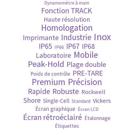
Dynamomètre à main
Fonction TRACK
Validation de la commande
Haute résolution
Homologation
Inox
Industrie
Imprimante
IP65
IP67
IP68
IP66
Mobile
Laboratoire
Peak-Hold
Plage double
PRE-TARE
Poids de contrôle
Premium
Précision
Robuste
Rapide
Rockwell
Shore
Vickers
Single-Cell
Standard
Écran graphique
Écran LCD
Écran rétroéclairé
Étalonnage
Étiquettes