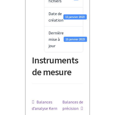
fichiers
Date de
15 janvier 2023
création
Dernière
mise à
15 janvier 2023
jour
Instruments
de mesure
Navigation
Article
Article
Balances
Balances de
précédent :
suivant :
d’analyse Kern
précision
de