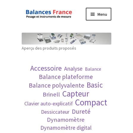
Aller
Aller
Menu
à
au
la
contenu
Accueil
navigation
Mon compte
Aperçu des produits proposés
Panier
Accessoire
Analyse
Balance
Politique de confidentialité
Balance plateforme
Basic
Balance polyvalente
Politique en matière de remboursements et
Capteur
Brinell
de retours
Compact
Clavier auto-explicatif
Dureté
Dessiccateur
Recherche avancée
Dynamomètre
Dynamomètre digital
Technique