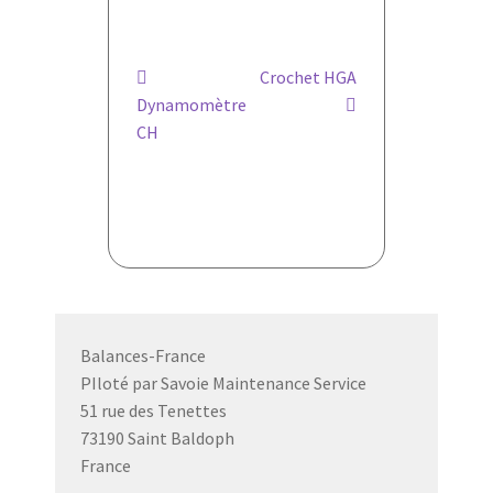
Navigation
Article
Article
Crochet HGA
précédent :
suivant :
Dynamomètre
de
CH
l’article
Balances-France
PIloté par Savoie Maintenance Service
51 rue des Tenettes
73190 Saint Baldoph
France