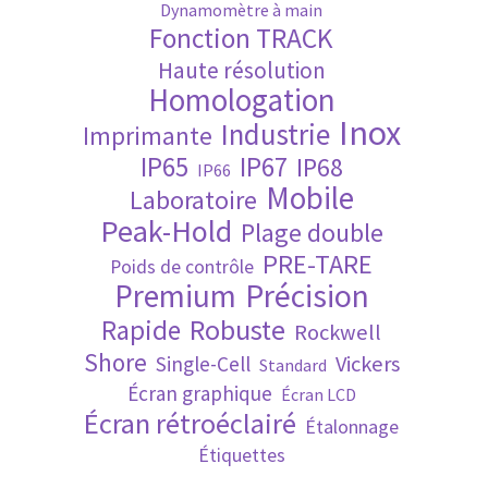
Dynamomètre à main
Fonction TRACK
Validation de la commande
Haute résolution
Homologation
Inox
Industrie
Imprimante
IP65
IP67
IP68
IP66
Mobile
Laboratoire
Peak-Hold
Plage double
PRE-TARE
Poids de contrôle
Premium
Précision
Robuste
Rapide
Rockwell
Shore
Vickers
Single-Cell
Standard
Écran graphique
Écran LCD
Écran rétroéclairé
Étalonnage
Étiquettes