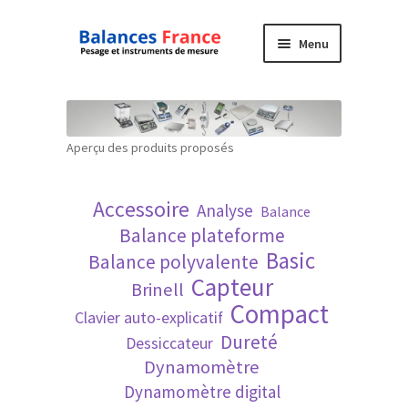
Aller
Aller
Menu
à
au
la
contenu
Accueil
navigation
Mon compte
Aperçu des produits proposés
Panier
Accessoire
Analyse
Balance
Politique de confidentialité
Balance plateforme
Basic
Balance polyvalente
Politique en matière de remboursements et
Capteur
Brinell
de retours
Compact
Clavier auto-explicatif
Dureté
Dessiccateur
Recherche avancée
Dynamomètre
Dynamomètre digital
Technique