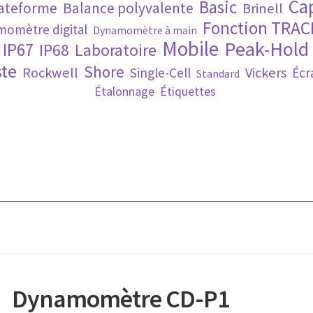
Ca
Basic
lateforme
Balance polyvalente
Brinell
Fonction TRAC
omètre digital
Dynamomètre à main
Mobile
Peak-Hold
IP67
IP68
Laboratoire
te
Shore
Rockwell
Vickers
Single-Cell
Écr
Standard
Étalonnage
Étiquettes
Dynamomètre CD-P1