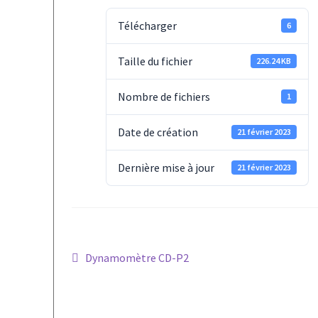
Télécharger
6
Taille du fichier
226.24 KB
Nombre de fichiers
1
Date de création
21 février 2023
Dernière mise à jour
21 février 2023
Navigation
Article
Dynamomètre CD-P2
précédent :
de
l’article