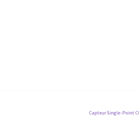
Article
Capteur Single-Point 
suivant :