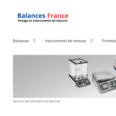
Aller
Aller
à
au
la
contenu
navigation
Balances
Instruments de mesure
Promot
Accueil
Mon compte
Panier
Politique de confidentialité
Pol
Technique
Validation de la commande
Aperçu des produits proposés