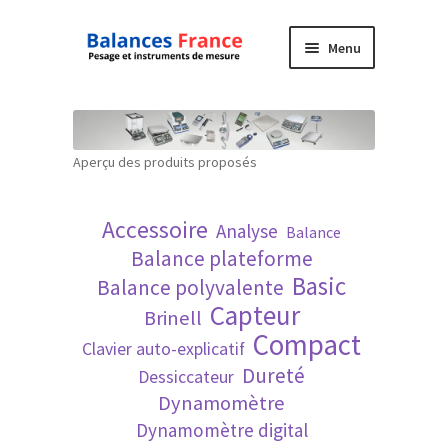
Aller
Aller
Menu
à
au
la
contenu
Accueil
navigation
Mon compte
Aperçu des produits proposés
Panier
Accessoire
Analyse
Balance
Politique de confidentialité
Balance plateforme
Basic
Balance polyvalente
Politique en matière de remboursements et
Capteur
Brinell
de retours
Compact
Clavier auto-explicatif
Dureté
Dessiccateur
Recherche avancée
Dynamomètre
Dynamomètre digital
Technique