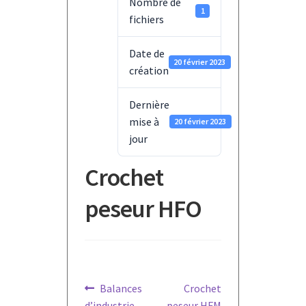
Nombre de
1
fichiers
Date de
20 février 2023
création
Dernière
mise à
20 février 2023
jour
Crochet
peseur HFO
Navigation
Article
Article
Balances
Crochet
précédent :
suivant :
d’industrie
peseur HFM