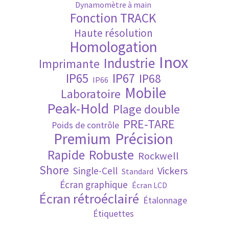
Dynamomètre à main
Fonction TRACK
Validation de la commande
Haute résolution
Homologation
Inox
Industrie
Imprimante
IP65
IP67
IP68
IP66
Mobile
Laboratoire
Peak-Hold
Plage double
PRE-TARE
Poids de contrôle
Premium
Précision
Robuste
Rapide
Rockwell
Shore
Vickers
Single-Cell
Standard
Écran graphique
Écran LCD
Écran rétroéclairé
Étalonnage
Étiquettes