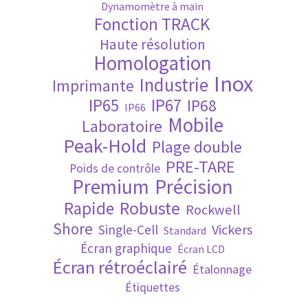
Dynamomètre à main
Fonction TRACK
Validation de la commande
Haute résolution
Homologation
Inox
Industrie
Imprimante
IP65
IP67
IP68
IP66
Mobile
Laboratoire
Peak-Hold
Plage double
PRE-TARE
Poids de contrôle
Premium
Précision
Robuste
Rapide
Rockwell
Shore
Vickers
Single-Cell
Standard
Écran graphique
Écran LCD
Écran rétroéclairé
Étalonnage
Étiquettes