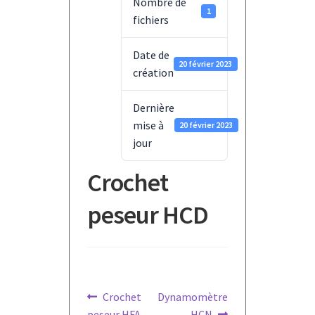
Nombre de
1
fichiers
Date de
20 février 2023
création
Dernière
mise à
20 février 2023
jour
Crochet
peseur HCD
Navigation
Article
Article
Crochet
Dynamomètre
précédent :
suivant :
peseur HFA
HCN