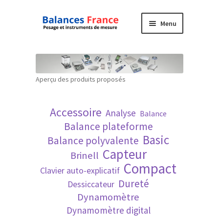
Aller
Aller
Menu
à
au
la
contenu
Accueil
navigation
Mon compte
Aperçu des produits proposés
Panier
Accessoire
Analyse
Balance
Politique de confidentialité
Balance plateforme
Basic
Balance polyvalente
Politique en matière de remboursements et
Capteur
Brinell
de retours
Compact
Clavier auto-explicatif
Dureté
Dessiccateur
Recherche avancée
Dynamomètre
Dynamomètre digital
Technique