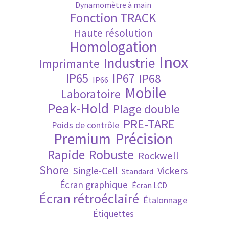
Dynamomètre à main
Fonction TRACK
Validation de la commande
Haute résolution
Homologation
Inox
Industrie
Imprimante
IP65
IP67
IP68
IP66
Mobile
Laboratoire
Peak-Hold
Plage double
PRE-TARE
Poids de contrôle
Premium
Précision
Robuste
Rapide
Rockwell
Shore
Vickers
Single-Cell
Standard
Écran graphique
Écran LCD
Écran rétroéclairé
Étalonnage
Étiquettes