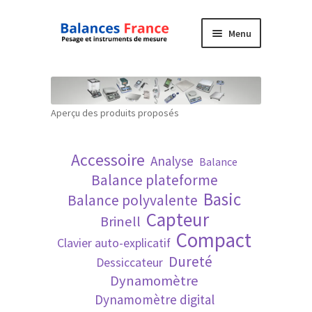
Aller
Aller
Menu
à
au
la
contenu
Accueil
navigation
Mon compte
Aperçu des produits proposés
Panier
Accessoire
Analyse
Balance
Politique de confidentialité
Balance plateforme
Basic
Balance polyvalente
Politique en matière de remboursements et
Capteur
Brinell
de retours
Compact
Clavier auto-explicatif
Dureté
Dessiccateur
Recherche avancée
Dynamomètre
Dynamomètre digital
Technique