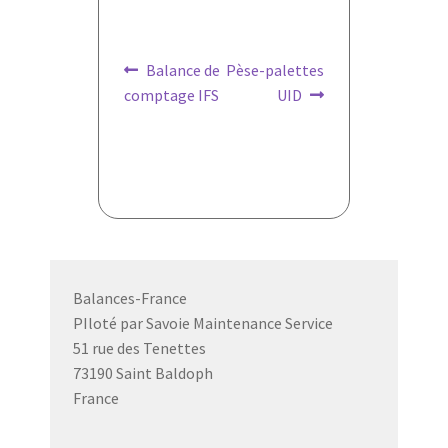
Navigation
Article
Article
Balance de
Pèse-palettes
précédent :
suivant :
comptage IFS
UID
de
l’article
Balances-France
PIloté par Savoie Maintenance Service
51 rue des Tenettes
73190 Saint Baldoph
France