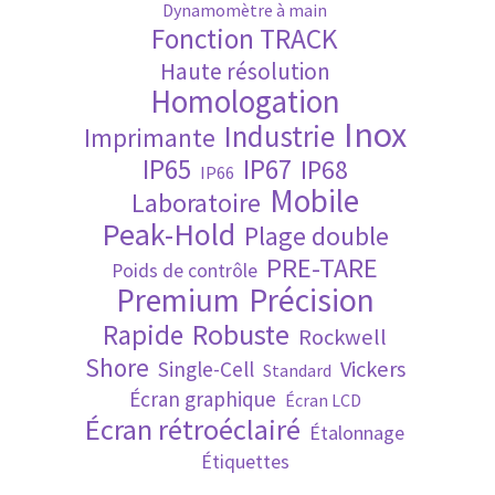
Dynamomètre à main
Fonction TRACK
Validation de la commande
Haute résolution
Homologation
Inox
Industrie
Imprimante
IP65
IP67
IP68
IP66
Mobile
Laboratoire
Peak-Hold
Plage double
PRE-TARE
Poids de contrôle
Premium
Précision
Robuste
Rapide
Rockwell
Shore
Vickers
Single-Cell
Standard
Écran graphique
Écran LCD
Écran rétroéclairé
Étalonnage
Étiquettes