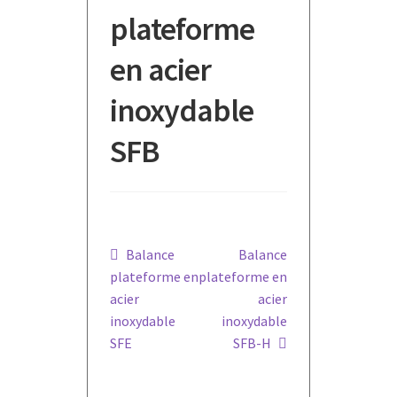
plateforme
en acier
inoxydable
SFB
Navigation
Article
Article
Balance
Balance
précédent :
suivant :
plateforme en
plateforme en
de
acier
acier
l’article
inoxydable
inoxydable
SFE
SFB-H