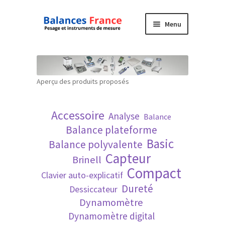
Aller
Aller
Menu
à
au
la
contenu
Accueil
navigation
Mon compte
Aperçu des produits proposés
Panier
Accessoire
Analyse
Balance
Politique de confidentialité
Balance plateforme
Basic
Balance polyvalente
Politique en matière de remboursements et
Capteur
Brinell
de retours
Compact
Clavier auto-explicatif
Dureté
Dessiccateur
Recherche avancée
Dynamomètre
Dynamomètre digital
Technique