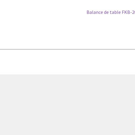
Article
Balance de table FKB-
suivant :