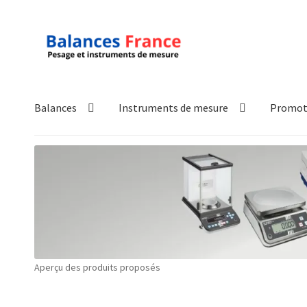
Aller
Aller
à
au
la
contenu
navigation
Balances
Instruments de mesure
Promot
Accueil
Mon compte
Panier
Politique de confidentialité
Pol
Technique
Validation de la commande
Aperçu des produits proposés