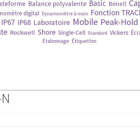
Ca
Basic
lateforme
Balance polyvalente
Brinell
Fonction TRAC
omètre digital
Dynamomètre à main
Mobile
Peak-Hold
IP67
IP68
Laboratoire
te
Shore
Rockwell
Vickers
Single-Cell
Écr
Standard
Étalonnage
Étiquettes
-N