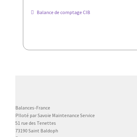
Navigation
Article
Balance de comptage CIB
précédent :
de
l’article
Balances-France
PIloté par Savoie Maintenance Service
51 rue des Tenettes
73190 Saint Baldoph