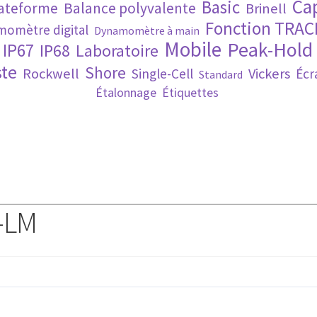
Ca
Basic
lateforme
Balance polyvalente
Brinell
Fonction TRAC
omètre digital
Dynamomètre à main
Mobile
Peak-Hold
IP67
IP68
Laboratoire
te
Shore
Rockwell
Vickers
Single-Cell
Écr
Standard
Étalonnage
Étiquettes
-LM