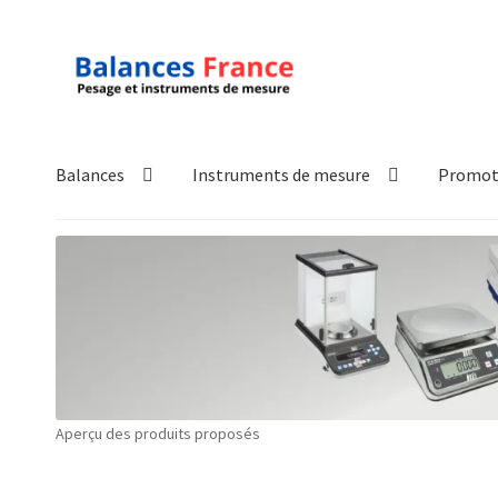
Aller
Aller
à
au
la
contenu
navigation
Balances
Instruments de mesure
Promot
Accueil
Mon compte
Panier
Politique de confidentialité
Pol
Technique
Validation de la commande
Aperçu des produits proposés