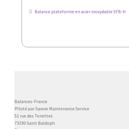
Navigation
Article
Balance plateforme en acier inoxydable SFB-H
précédent :
de
l’article
Balances-France
PIloté par Savoie Maintenance Service
51 rue des Tenettes
73190 Saint Baldoph