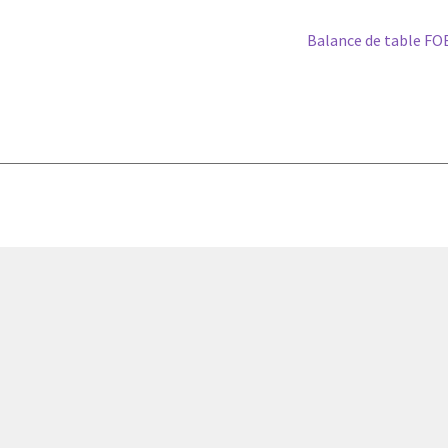
Article
Balance de table F
suivant :