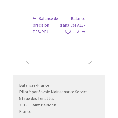
Navigation
Article
Article
Balance de
Balance
précédent :
suivant :
précision
d’analyse ALS-
de
PES/PEJ
A_ALJ-A
l’article
Balances-France
PIloté par Savoie Maintenance Service
51 rue des Tenettes
73190 Saint Baldoph
France