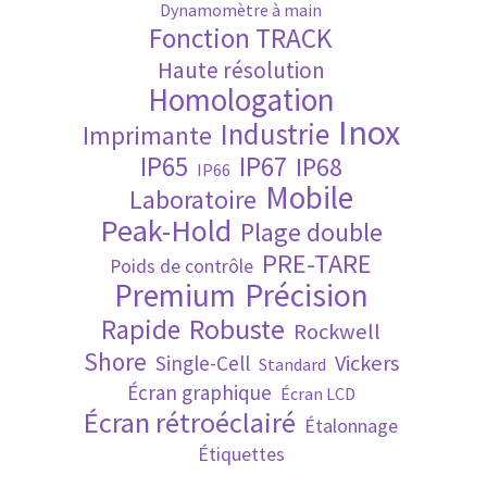
Dynamomètre à main
Fonction TRACK
Validation de la commande
Haute résolution
Homologation
Inox
Industrie
Imprimante
IP65
IP67
IP68
IP66
Mobile
Laboratoire
Peak-Hold
Plage double
PRE-TARE
Poids de contrôle
Premium
Précision
Robuste
Rapide
Rockwell
Shore
Vickers
Single-Cell
Standard
Écran graphique
Écran LCD
Écran rétroéclairé
Étalonnage
Étiquettes