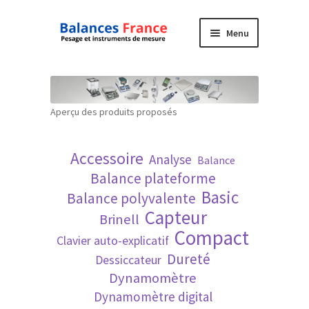
Aller
Aller
Menu
à
au
la
contenu
Accueil
navigation
Mon compte
Aperçu des produits proposés
Panier
Accessoire
Analyse
Balance
Politique de confidentialité
Balance plateforme
Basic
Balance polyvalente
Politique en matière de remboursements et
Capteur
Brinell
de retours
Compact
Clavier auto-explicatif
Dureté
Dessiccateur
Recherche avancée
Dynamomètre
Dynamomètre digital
Technique