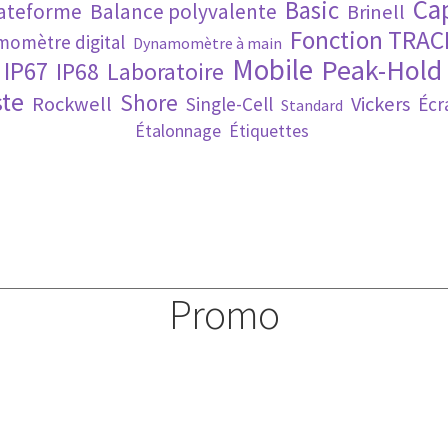
Ca
Basic
lateforme
Balance polyvalente
Brinell
Fonction TRAC
omètre digital
Dynamomètre à main
Mobile
Peak-Hold
IP67
IP68
Laboratoire
te
Shore
Rockwell
Vickers
Single-Cell
Écr
Standard
Étalonnage
Étiquettes
Promo