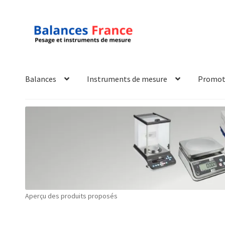
Aller
Aller
à
au
la
contenu
navigation
Balances
Instruments de mesure
Promot
Accueil
Mon compte
Panier
Politique de confidentialité
Pol
Technique
Validation de la commande
Aperçu des produits proposés