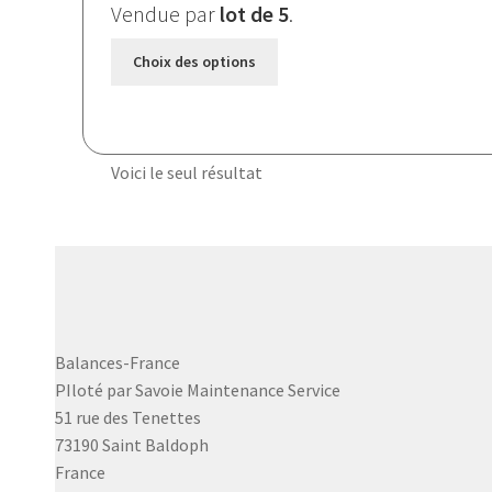
Vendue par
lot de 5
.
à
175,000 €
Ce
Choix des options
produit
a
plusieurs
variations.
Voici le seul résultat
Les
options
peuvent
être
choisies
sur
la
Balances-France
page
PIloté par Savoie Maintenance Service
du
51 rue des Tenettes
produit
73190 Saint Baldoph
France