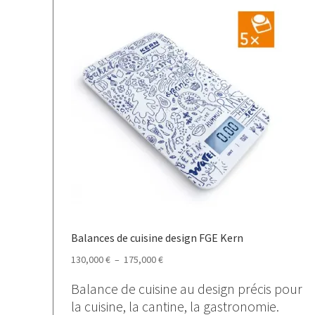
Balances de cuisine design FGE Kern
Plage
130,000
€
–
175,000
€
de
Balance de cuisine au design précis pour
prix :
la cuisine, la cantine, la gastronomie.
130,000 €