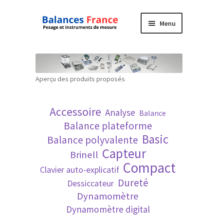
Aller
Aller
Menu
à
au
la
contenu
Accueil
navigation
Mon compte
Aperçu des produits proposés
Panier
Accessoire
Analyse
Balance
Politique de confidentialité
Balance plateforme
Basic
Balance polyvalente
Politique en matière de remboursements et
Capteur
Brinell
de retours
Compact
Clavier auto-explicatif
Dureté
Dessiccateur
Recherche avancée
Dynamomètre
Dynamomètre digital
Technique