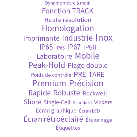
Dynamomètre à main
Fonction TRACK
Validation de la commande
Haute résolution
Homologation
Inox
Industrie
Imprimante
IP65
IP67
IP68
IP66
Mobile
Laboratoire
Peak-Hold
Plage double
PRE-TARE
Poids de contrôle
Premium
Précision
Robuste
Rapide
Rockwell
Shore
Vickers
Single-Cell
Standard
Écran graphique
Écran LCD
Écran rétroéclairé
Étalonnage
Étiquettes