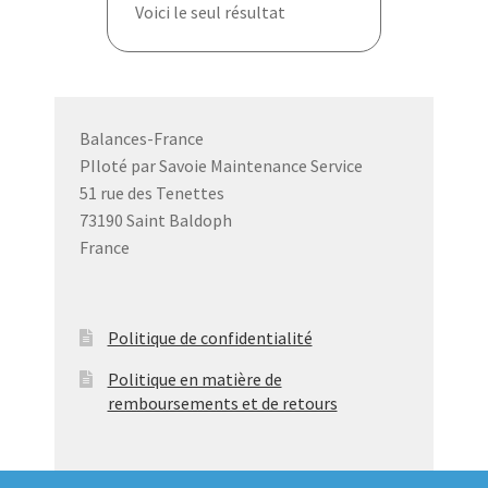
Voici le seul résultat
Les
options
peuvent
être
choisies
Balances-France
sur
PIloté par Savoie Maintenance Service
la
51 rue des Tenettes
page
73190 Saint Baldoph
du
France
produit
Politique de confidentialité
Politique en matière de
remboursements et de retours