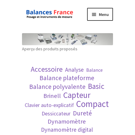
Aller
Aller
Menu
à
au
la
contenu
Accueil
navigation
Mon compte
Aperçu des produits proposés
Panier
Accessoire
Analyse
Balance
Politique de confidentialité
Balance plateforme
Basic
Balance polyvalente
Politique en matière de remboursements et
Capteur
Brinell
de retours
Compact
Clavier auto-explicatif
Dureté
Dessiccateur
Recherche avancée
Dynamomètre
Dynamomètre digital
Technique