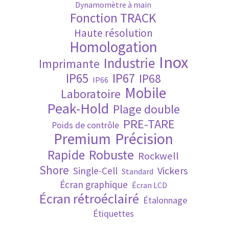
Dynamomètre à main
Fonction TRACK
Validation de la commande
Haute résolution
Homologation
Inox
Industrie
Imprimante
IP65
IP67
IP68
IP66
Mobile
Laboratoire
Peak-Hold
Plage double
PRE-TARE
Poids de contrôle
Premium
Précision
Robuste
Rapide
Rockwell
Shore
Vickers
Single-Cell
Standard
Écran graphique
Écran LCD
Écran rétroéclairé
Étalonnage
Étiquettes