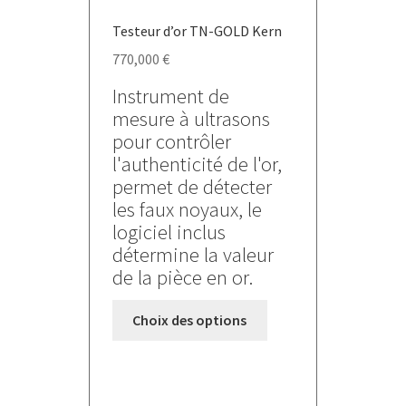
Testeur d’or TN-GOLD Kern
770,000
€
Instrument de
mesure à ultrasons
pour contrôler
l'authenticité de l'or,
permet de détecter
les faux noyaux, le
logiciel inclus
détermine la valeur
de la pièce en or.
Ce
Choix des options
produit
a
plusieurs
variations.